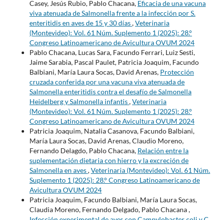
Casey, Jesús Rubio, Pablo Chacana,
Eficacia de una vacuna
viva atenuada de Salmonella frente a la infección por S.
enteritidis en aves de 15 y 30 días
,
Veterinaria
(Montevideo): Vol. 61 Núm. Suplemento 1 (2025): 28.°
Congreso Latinoamericano de Avicultura OVUM 2024
Pablo Chacana, Lucas Sara, Facundo Ferrari, Luiz Sesti,
Jaime Sarabia, Pascal Paulet, Patricia Joaquim, Facundo
Balbiani, María Laura Socas, David Arenas,
Protección
cruzada conferida por una vacuna viva atenuada de
Salmonella enteritidis contra el desafío de Salmonella
Heidelberg y Salmonella infantis
,
Veterinaria
(Montevideo): Vol. 61 Núm. Suplemento 1 (2025): 28.°
Congreso Latinoamericano de Avicultura OVUM 2024
Patricia Joaquim, Natalia Casanova, Facundo Balbiani,
María Laura Socas, David Arenas, Claudio Moreno,
Fernando Delagdo, Pablo Chacana,
Relación entre la
suplementación dietaria con hierro y la excreción de
Salmonella en aves
,
Veterinaria (Montevideo): Vol. 61 Núm.
Suplemento 1 (2025): 28.° Congreso Latinoamericano de
Avicultura OVUM 2024
Patricia Joaquim, Facundo Balbiani, María Laura Socas,
Claudia Moreno, Fernando Delgado, Pablo Chacana ,
Infección experimental de aves con Campylobacter coli y C.