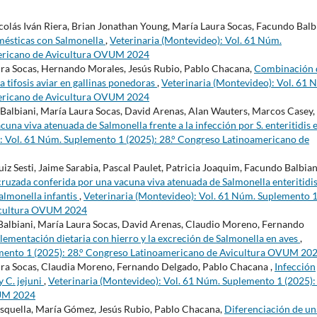
olás Iván Riera, Brian Jonathan Young, María Laura Socas, Facundo Balbi
ésticas con Salmonella
,
Veterinaria (Montevideo): Vol. 61 Núm.
mericano de Avicultura OVUM 2024
ura Socas, Hernando Morales, Jesús Rubio, Pablo Chacana,
Combinación 
la tifosis aviar en gallinas ponedoras
,
Veterinaria (Montevideo): Vol. 61 
mericano de Avicultura OVUM 2024
Balbiani, María Laura Socas, David Arenas, Alan Wauters, Marcos Casey,
acuna viva atenuada de Salmonella frente a la infección por S. enteritidis 
: Vol. 61 Núm. Suplemento 1 (2025): 28.° Congreso Latinoamericano de
iz Sesti, Jaime Sarabia, Pascal Paulet, Patricia Joaquim, Facundo Balbian
ruzada conferida por una vacuna viva atenuada de Salmonella enteritidi
Salmonella infantis
,
Veterinaria (Montevideo): Vol. 61 Núm. Suplemento 
vicultura OVUM 2024
Balbiani, María Laura Socas, David Arenas, Claudio Moreno, Fernando
plementación dietaria con hierro y la excreción de Salmonella en aves
,
emento 1 (2025): 28.° Congreso Latinoamericano de Avicultura OVUM 20
ura Socas, Claudia Moreno, Fernando Delgado, Pablo Chacana ,
Infección
 C. jejuni
,
Veterinaria (Montevideo): Vol. 61 Núm. Suplemento 1 (2025): 
VUM 2024
isquella, María Gómez, Jesús Rubio, Pablo Chacana,
Diferenciación de un