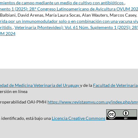
lamientos de campo mediante un medio de cultivo con antibióticos
,
emento 1 (2025): 28.° Congreso Latinoamericano de Avicultura OVUM 20
Balbiani, David Arenas, María Laura Socas, Alan Wauters, Marcos Casey,
rida por un inmunomodulador solo o en combinación con una vacuna vi
ritidis
,
Veterinaria (Montevideo): Vol. 61 Núm. Suplemento 1 (2025): 28.
VUM 2024
edad de Medicina Veterinaria del Uruguay
y de la
Facultad de Veterinaria
rsión en línea
nteroperabilidad OAI-PMH
https://www.revistasmvu.com.uy/index.php/sm
 identificado, está bajo una
Licencia Creative Commons