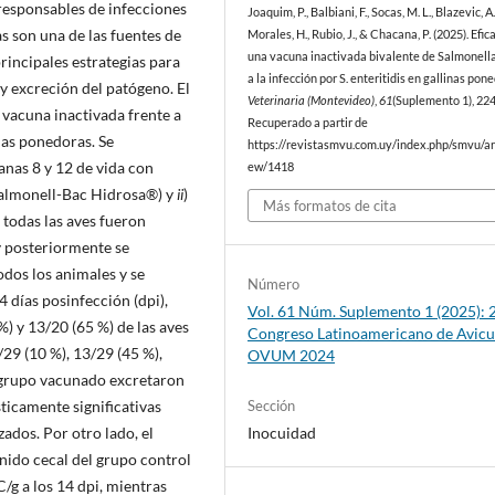
responsables de infecciones
Joaquim, P., Balbiani, F., Socas, M. L., Blazevic, A.
s son una de las fuentes de
Morales, H., Rubio, J., & Chacana, P. (2025). Efic
una vacuna inactivada bivalente de Salmonella
rincipales estrategias para
a la infección por S. enteritidis en gallinas pon
 y excreción del patógeno. El
Veterinaria (Montevideo)
,
61
(Suplemento 1), 224
a vacuna inactivada frente a
Recuperado a partir de
nas ponedoras. Se
https://revistasmvu.com.uy/index.php/smvu/art
anas 8 y 12 de vida con
ew/1418
almonell-Bac Hidrosa®) y
ii
)
Más formatos de cita
 todas las aves fueron
 y posteriormente se
dos los animales y se
Número
14 días posinfección (dpi),
Vol. 61 Núm. Suplemento 1 (2025): 2
%) y 13/20 (65 %) de las aves
Congreso Latinoamericano de Avicu
29 (10 %), 13/29 (45 %),
OVUM 2024
el grupo vacunado excretaron
ticamente significativas
Sección
ados. Por otro lado, el
Inocuidad
nido cecal del grupo control
C/g a los 14 dpi, mientras