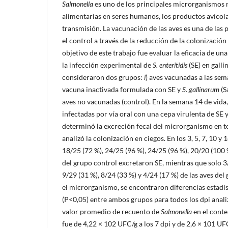
Salmonella
es uno de los principales microrganismos 
alimentarias en seres humanos, los productos avícola
transmisión. La vacunación de las aves es una de las p
el control a través de la reducción de la colonización
objetivo de este trabajo fue evaluar la eficacia de un
la infección experimental de
S. enteritidis
(SE) en galli
consideraron dos grupos:
i
) aves vacunadas a las sem
vacuna inactivada formulada con SE y
S. gallinarum
(S
aves no vacunadas (control). En la semana 14 de vida,
infectadas por vía oral con una cepa virulenta de SE
determinó la excreción fecal del microrganismo en to
analizó la colonización en ciegos. En los 3, 5, 7, 10 y 
18/25 (72 %), 24/25 (96 %), 24/25 (96 %), 20/20 (100 
del grupo control excretaron SE, mientras que solo 3/
9/29 (31 %), 8/24 (33 %) y 4/24 (17 %) de las aves d
el microrganismo, se encontraron diferencias estadís
(P<0,05) entre ambos grupos para todos los dpi analiz
valor promedio de recuento de
Salmonella
en el conte
fue de 4,22 × 102 UFC/g a los 7 dpi y de 2,6 × 101 UF