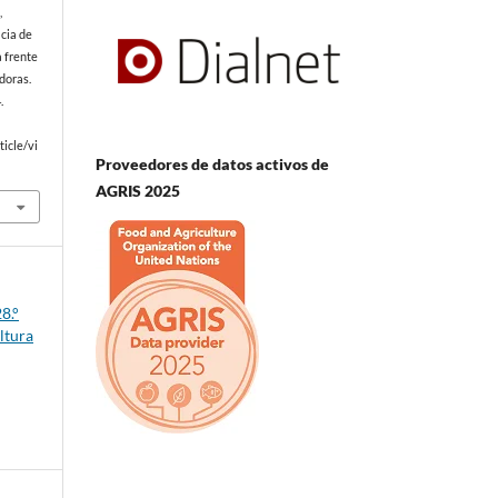
,
acia de
 frente
edoras.
.
icle/vi
Proveedores de datos activos de
AGRIS 2025
8.°
ltura