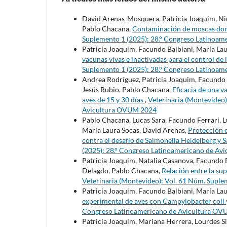
David Arenas-Mosquera, Patricia Joaquim, Nic
Pablo Chacana,
Contaminación de moscas dom
Suplemento 1 (2025): 28.° Congreso Latinoa
Patricia Joaquim, Facundo Balbiani, María La
vacunas vivas e inactivadas para el control de 
Suplemento 1 (2025): 28.° Congreso Latinoa
Andrea Rodríguez, Patricia Joaquim, Facundo 
Jesús Rubio, Pablo Chacana,
Eficacia de una v
aves de 15 y 30 días
,
Veterinaria (Montevideo)
Avicultura OVUM 2024
Pablo Chacana, Lucas Sara, Facundo Ferrari, Lu
María Laura Socas, David Arenas,
Protección c
contra el desafío de Salmonella Heidelberg y 
(2025): 28.° Congreso Latinoamericano de A
Patricia Joaquim, Natalia Casanova, Facundo 
Delagdo, Pablo Chacana,
Relación entre la su
Veterinaria (Montevideo): Vol. 61 Núm. Supl
Patricia Joaquim, Facundo Balbiani, María La
experimental de aves con Campylobacter coli y
Congreso Latinoamericano de Avicultura O
Patricia Joaquim, Mariana Herrera, Lourdes S