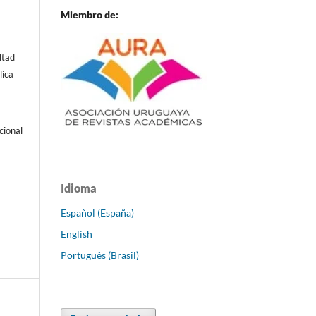
Miembro de:
ltad
lica
cional
Idioma
Español (España)
English
Português (Brasil)