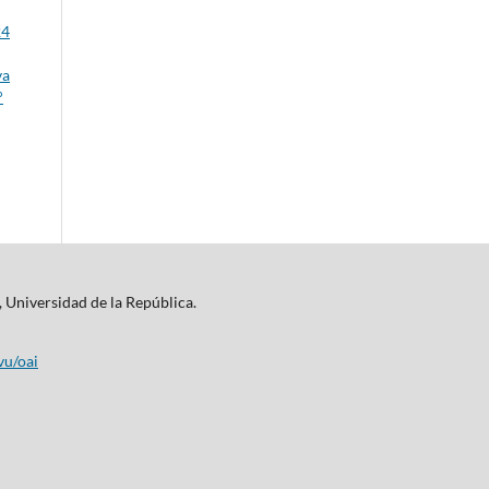
24
va
°
, Universidad de la República.
vu/oai