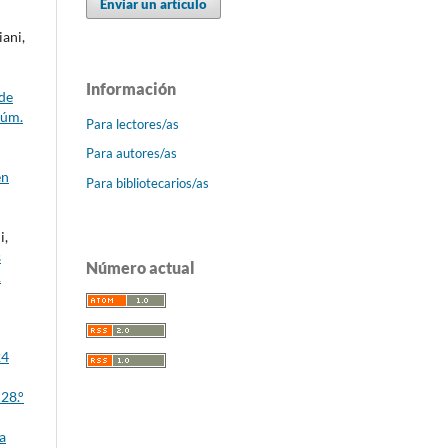
Enviar un artículo
ani,
Información
de
Núm.
Para lectores/as
Para autores/as
en
Para bibliotecarios/as
i,
s
Número actual
1
24
28.°
a