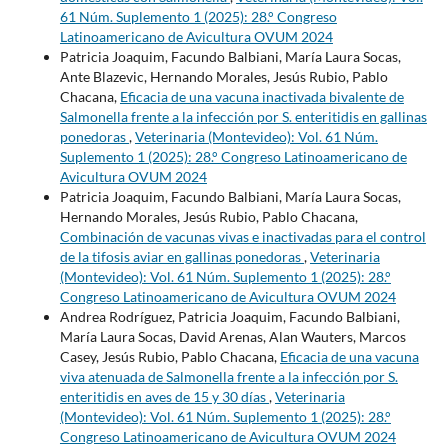
61 Núm. Suplemento 1 (2025): 28.° Congreso
Latinoamericano de Avicultura OVUM 2024
Patricia Joaquim, Facundo Balbiani, María Laura Socas,
Ante Blazevic, Hernando Morales, Jesús Rubio, Pablo
Chacana,
Eficacia de una vacuna inactivada bivalente de
Salmonella frente a la infección por S. enteritidis en gallinas
ponedoras
,
Veterinaria (Montevideo): Vol. 61 Núm.
Suplemento 1 (2025): 28.° Congreso Latinoamericano de
Avicultura OVUM 2024
Patricia Joaquim, Facundo Balbiani, María Laura Socas,
Hernando Morales, Jesús Rubio, Pablo Chacana,
Combinación de vacunas vivas e inactivadas para el control
de la tifosis aviar en gallinas ponedoras
,
Veterinaria
(Montevideo): Vol. 61 Núm. Suplemento 1 (2025): 28.°
Congreso Latinoamericano de Avicultura OVUM 2024
Andrea Rodríguez, Patricia Joaquim, Facundo Balbiani,
María Laura Socas, David Arenas, Alan Wauters, Marcos
Casey, Jesús Rubio, Pablo Chacana,
Eficacia de una vacuna
viva atenuada de Salmonella frente a la infección por S.
enteritidis en aves de 15 y 30 días
,
Veterinaria
(Montevideo): Vol. 61 Núm. Suplemento 1 (2025): 28.°
Congreso Latinoamericano de Avicultura OVUM 2024