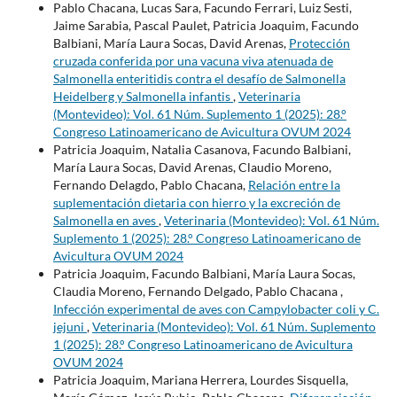
Pablo Chacana, Lucas Sara, Facundo Ferrari, Luiz Sesti,
Jaime Sarabia, Pascal Paulet, Patricia Joaquim, Facundo
Balbiani, María Laura Socas, David Arenas,
Protección
cruzada conferida por una vacuna viva atenuada de
Salmonella enteritidis contra el desafío de Salmonella
Heidelberg y Salmonella infantis
,
Veterinaria
(Montevideo): Vol. 61 Núm. Suplemento 1 (2025): 28.°
Congreso Latinoamericano de Avicultura OVUM 2024
Patricia Joaquim, Natalia Casanova, Facundo Balbiani,
María Laura Socas, David Arenas, Claudio Moreno,
Fernando Delagdo, Pablo Chacana,
Relación entre la
suplementación dietaria con hierro y la excreción de
Salmonella en aves
,
Veterinaria (Montevideo): Vol. 61 Núm.
Suplemento 1 (2025): 28.° Congreso Latinoamericano de
Avicultura OVUM 2024
Patricia Joaquim, Facundo Balbiani, María Laura Socas,
Claudia Moreno, Fernando Delgado, Pablo Chacana ,
Infección experimental de aves con Campylobacter coli y C.
jejuni
,
Veterinaria (Montevideo): Vol. 61 Núm. Suplemento
1 (2025): 28.° Congreso Latinoamericano de Avicultura
OVUM 2024
Patricia Joaquim, Mariana Herrera, Lourdes Sisquella,