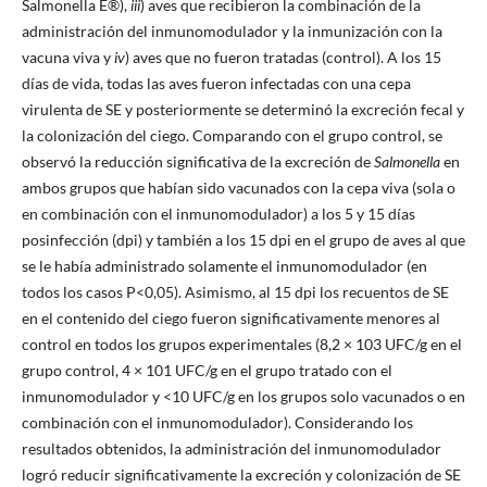
Salmonella E®),
iii
) aves que recibieron la combinación de la
administración del inmunomodulador y la inmunización con la
vacuna viva y
iv
) aves que no fueron tratadas (control). A los 15
días de vida, todas las aves fueron infectadas con una cepa
virulenta de SE y posteriormente se determinó la excreción fecal y
la colonización del ciego. Comparando con el grupo control, se
observó la reducción significativa de la excreción de
Salmonella
en
ambos grupos que habían sido vacunados con la cepa viva (sola o
en combinación con el inmunomodulador) a los 5 y 15 días
posinfección (dpi) y también a los 15 dpi en el grupo de aves al que
se le había administrado solamente el inmunomodulador (en
todos los casos P<0,05). Asimismo, al 15 dpi los recuentos de SE
en el contenido del ciego fueron significativamente menores al
control en todos los grupos experimentales (8,2 × 103 UFC/g en el
grupo control, 4 × 101 UFC/g en el grupo tratado con el
inmunomodulador y <10 UFC/g en los grupos solo vacunados o en
combinación con el inmunomodulador). Considerando los
resultados obtenidos, la administración del inmunomodulador
logró reducir significativamente la excreción y colonización de SE