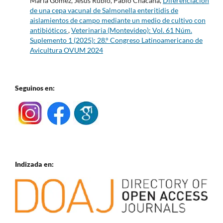
María Gómez, Jesús Rubio, Pablo Chacana,
Diferenciación
de una cepa vacunal de Salmonella enteritidis de
aislamientos de campo mediante un medio de cultivo con
antibióticos
,
Veterinaria (Montevideo): Vol. 61 Núm.
Suplemento 1 (2025): 28.° Congreso Latinoamericano de
Avicultura OVUM 2024
Seguinos en:
Indizada en: