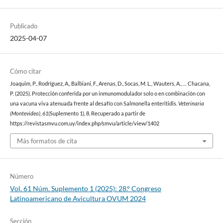
Publicado
2025-04-07
Cómo citar
Joaquim, P., Rodríguez, A., Balbiani, F., Arenas, D., Socas, M. L., Wauters, A., … Chacana,
P. (2025). Protección conferida por un inmunomodulador solo o en combinación con
una vacuna viva atenuada frente al desafío con Salmonella enteritidis.
Veterinaria
(Montevideo)
,
61
(Suplemento 1), 8. Recuperado a partir de
https://revistasmvu.com.uy/index.php/smvu/article/view/1402
Más formatos de cita
Número
Vol. 61 Núm. Suplemento 1 (2025): 28.° Congreso
Latinoamericano de Avicultura OVUM 2024
Sección