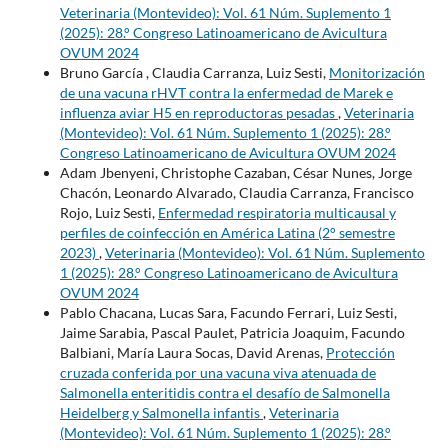
Veterinaria (Montevideo): Vol. 61 Núm. Suplemento 1
(2025): 28.° Congreso Latinoamericano de Avicultura
OVUM 2024
Bruno García , Claudia Carranza, Luiz Sesti,
Monitorización
de una vacuna rHVT contra la enfermedad de Marek e
influenza aviar H5 en reproductoras pesadas
,
Veterinaria
(Montevideo): Vol. 61 Núm. Suplemento 1 (2025): 28.°
Congreso Latinoamericano de Avicultura OVUM 2024
Adam Jbenyeni, Christophe Cazaban, César Nunes, Jorge
Chacón, Leonardo Alvarado, Claudia Carranza, Francisco
Rojo, Luiz Sesti,
Enfermedad respiratoria multicausal y
perfiles de coinfección en América Latina (2° semestre
2023)
,
Veterinaria (Montevideo): Vol. 61 Núm. Suplemento
1 (2025): 28.° Congreso Latinoamericano de Avicultura
OVUM 2024
Pablo Chacana, Lucas Sara, Facundo Ferrari, Luiz Sesti,
Jaime Sarabia, Pascal Paulet, Patricia Joaquim, Facundo
Balbiani, María Laura Socas, David Arenas,
Protección
cruzada conferida por una vacuna viva atenuada de
Salmonella enteritidis contra el desafío de Salmonella
Heidelberg y Salmonella infantis
,
Veterinaria
(Montevideo): Vol. 61 Núm. Suplemento 1 (2025): 28.°