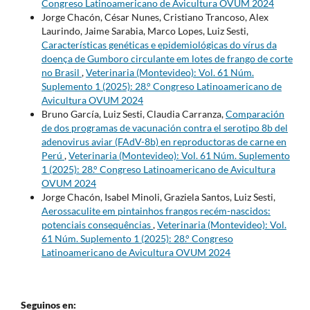
Congreso Latinoamericano de Avicultura OVUM 2024
Jorge Chacón, César Nunes, Cristiano Trancoso, Alex
Laurindo, Jaime Sarabia, Marco Lopes, Luiz Sesti,
Características genéticas e epidemiológicas do vírus da
doença de Gumboro circulante em lotes de frango de corte
no Brasil
,
Veterinaria (Montevideo): Vol. 61 Núm.
Suplemento 1 (2025): 28.° Congreso Latinoamericano de
Avicultura OVUM 2024
Bruno García, Luiz Sesti, Claudia Carranza,
Comparación
de dos programas de vacunación contra el serotipo 8b del
adenovirus aviar (FAdV-8b) en reproductoras de carne en
Perú
,
Veterinaria (Montevideo): Vol. 61 Núm. Suplemento
1 (2025): 28.° Congreso Latinoamericano de Avicultura
OVUM 2024
Jorge Chacón, Isabel Minoli, Graziela Santos, Luiz Sesti,
Aerossaculite em pintainhos frangos recém-nascidos:
potenciais consequências
,
Veterinaria (Montevideo): Vol.
61 Núm. Suplemento 1 (2025): 28.° Congreso
Latinoamericano de Avicultura OVUM 2024
Seguinos en: