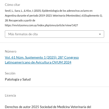
Cómo citar
Sesti, L., Sara, L., & Kiss, I. (2025). Epidemiología de los adenovirus aviares en
Argentina durante el período 2019-2023.
Veterinaria (Montevideo)
,
61
(Suplemento 1),
28. Recuperado a partir de
https://revistasmvu.com.uy/index.php/smvu/article/view/1427
Más formatos de cita
Número
Vol. 61 Núm. Suplemento 1 (2025): 28.° Congreso
Latinoamericano de Avicultura OVUM 2024
Sección
Patología y Salud
Licencia
Derechos de autor 2025 Sociedad de Medicina Veterinaria del