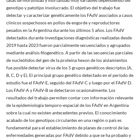
tasas de morbilidad y mortalidad muy variables dependiendo del
genotipo y patotipo involucrado. El objetivo del trabajo fue
detectar y caracterizar genéticamente los FAdV asociados a casos
clínicos sospechosos en pollos de engorde y reproductores
pesados en la Argentina durante los últimos 5 años. Los FAdV
detectados durante investigaciones diagnósticas realizadas desde
2019 hasta 2023 fueron parcialmente secuenciados y agrupados
mediante análisis filogenético. A partir de las secuencias parciales
de nucleótidos del gen de la proteína hexon de los aislamientos
fue posible detectar virus de los 5 grupos genéticos descriptos (A,
B, C, D y E). El principal grupo genético detectado en el período de
estudio fue el FAdV-E, seguido del FAdV-C y luego por el FAdV-D.
Los FAdV-A y FAdV-B se detectaron ocasionalmente. Los
resultados del trabajo permiten contar con información relevante
de la epidemiología temporo-espacial de los FAdV en Argentina
sobre la cual no existen antecedentes previos. El conocimiento
acabado de los genotipos circulantes en una región o país es
fundamental para el establecimiento de planes de control de las
enfermedades generadas por FAdV debido a que se ha probado y