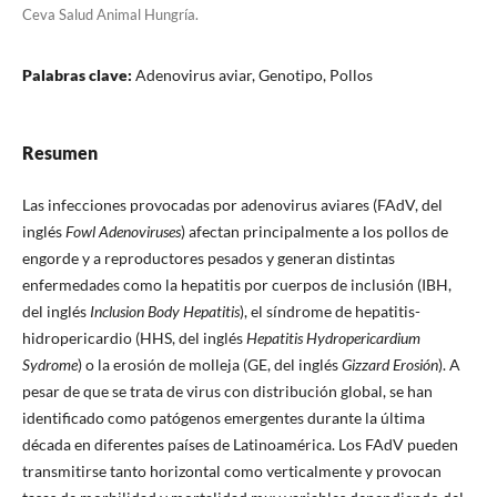
Ceva Salud Animal Hungría.
Palabras clave:
Adenovirus aviar, Genotipo, Pollos
Resumen
Las infecciones provocadas por adenovirus aviares (FAdV, del
inglés
Fowl Adenoviruses
) afectan principalmente a los pollos de
engorde y a reproductores pesados y generan distintas
enfermedades como la hepatitis por cuerpos de inclusión (IBH,
del inglés
Inclusion Body Hepatitis
), el síndrome de hepatitis-
hidropericardio (HHS, del inglés
Hepatitis Hydropericardium
Sydrome
) o la erosión de molleja (GE, del inglés
Gizzard Erosión
). A
pesar de que se trata de virus con distribución global, se han
identificado como patógenos emergentes durante la última
década en diferentes países de Latinoamérica. Los FAdV pueden
transmitirse tanto horizontal como verticalmente y provocan