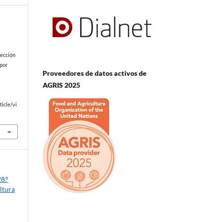
yección
 por
Proveedores de datos activos de
AGRIS 2025
icle/vi
8.°
ltura