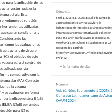
ico para la aplicación de las
s aviar vectorizada es la
Cómo citar
rana del ala. Esta
Sesti, L., & Sara, L. (2025). Estudio de campo de
o el volumen de solución
vacunación contra la viruela aviar y la
as herramientas utilizadas
laringotraqueítis infecciosa aviar mediante in
a que suelen condicionar y
intramuscular como alternativa a la aplicación
punción alar en granjas avícolas comerciales.
. Considerando las
Veterinaria (Montevideo)
,
61
(Suplemento 1), 22.
 así como las evaluaciones
Recuperado a partir de
ruela aviar y de viruela-
https://revistasmvu.com.uy/index.php/smvu/art
 (SC), el objetivo de este
ew/1422
a vacuna para el control de
Más formatos de cita
das aplicada por vía
 forma comparativa con la
brana alar (PA). Con este
Número
ilizando la vacuna
Vol. 61 Núm. Suplemento 1 (2025): 2
T) y se evaluaron en forma
Congreso Latinoamericano de Avicu
ntra la glicoproteína B (gB)
OVUM 2024
ico (ELISA ILTgB) por ambas
otección para ILT es
Sección