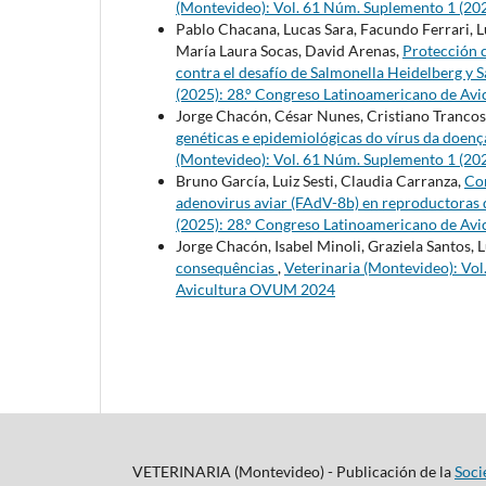
(Montevideo): Vol. 61 Núm. Suplemento 1 (20
Pablo Chacana, Lucas Sara, Facundo Ferrari, Lu
María Laura Socas, David Arenas,
Protección c
contra el desafío de Salmonella Heidelberg y 
(2025): 28.° Congreso Latinoamericano de A
Jorge Chacón, César Nunes, Cristiano Trancoso
genéticas e epidemiológicas do vírus da doenç
(Montevideo): Vol. 61 Núm. Suplemento 1 (20
Bruno García, Luiz Sesti, Claudia Carranza,
Com
adenovirus aviar (FAdV-8b) en reproductoras 
(2025): 28.° Congreso Latinoamericano de A
Jorge Chacón, Isabel Minoli, Graziela Santos, L
consequências
,
Veterinaria (Montevideo): Vo
Avicultura OVUM 2024
VETERINARIA (Montevideo) - Publicación de la
Soci