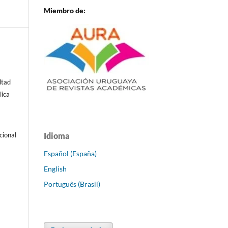
Miembro de:
ltad
lica
Idioma
cional
Español (España)
English
Português (Brasil)