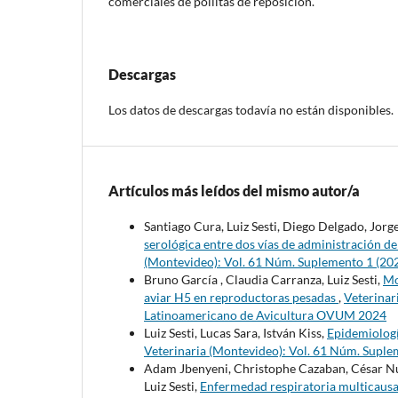
comerciales de pollitas de reposición.
Descargas
Los datos de descargas todavía no están disponibles.
Artículos más leídos del mismo autor/a
Santiago Cura, Luiz Sesti, Diego Delgado, Jor
serológica entre dos vías de administración d
(Montevideo): Vol. 61 Núm. Suplemento 1 (20
Bruno García , Claudia Carranza, Luiz Sesti,
Mo
aviar H5 en reproductoras pesadas
,
Veterinar
Latinoamericano de Avicultura OVUM 2024
Luiz Sesti, Lucas Sara, István Kiss,
Epidemiologí
Veterinaria (Montevideo): Vol. 61 Núm. Supl
Adam Jbenyeni, Christophe Cazaban, César Nu
Luiz Sesti,
Enfermedad respiratoria multicausal