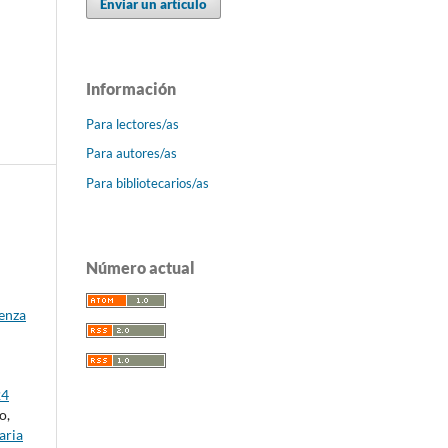
Enviar un artículo
Información
Para lectores/as
Para autores/as
Para bibliotecarios/as
Número actual
enza
24
o,
aria