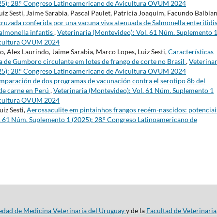
25): 28.° Congreso Latinoamericano de Avicultura OVUM 2024
iz Sesti, Jaime Sarabia, Pascal Paulet, Patricia Joaquim, Facundo Balbian
ruzada conferida por una vacuna viva atenuada de Salmonella enteritidi
Salmonella infantis
,
Veterinaria (Montevideo): Vol. 61 Núm. Suplemento 
vicultura OVUM 2024
, Alex Laurindo, Jaime Sarabia, Marco Lopes, Luiz Sesti,
Características
a de Gumboro circulante em lotes de frango de corte no Brasil
,
Veterinar
25): 28.° Congreso Latinoamericano de Avicultura OVUM 2024
paración de dos programas de vacunación contra el serotipo 8b del
de carne en Perú
,
Veterinaria (Montevideo): Vol. 61 Núm. Suplemento 1
vicultura OVUM 2024
uiz Sesti,
Aerossaculite em pintainhos frangos recém-nascidos: potenciai
l. 61 Núm. Suplemento 1 (2025): 28.° Congreso Latinoamericano de
edad de Medicina Veterinaria del Uruguay
y de la
Facultad de Veterinaria