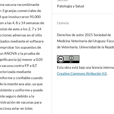
e una vacuna recombinante
Patología y Salud
en 3 granjas comerciales de
ad que involucraron 95.000
ron a las 4, 8 y 14 semanas de
Licencia
ias de aves a los 2, 7 y 14
ciones adversas en el sitio
Derechos de autor 2025 Sociedad de
lizados mediante el software
Medicina Veterinaria del Uruguay-Facu
comprobar los supuestos de
de Veterinaria, Universidad de la Repúb
 un ANOVA y la prueba de
gnificancia (p) menor a 0,05
a vacuna contra FP e ILT
Esta obra está bajo una licencia interna
vectorizada mediante
Creative Commons Atribución 4.0
.
niforme y confiable cuando
e la membrana alar, ya que
istente y uniforme y puede
te seguro debido a la
nistración de vacunas para
fecciosa aviar en lotes