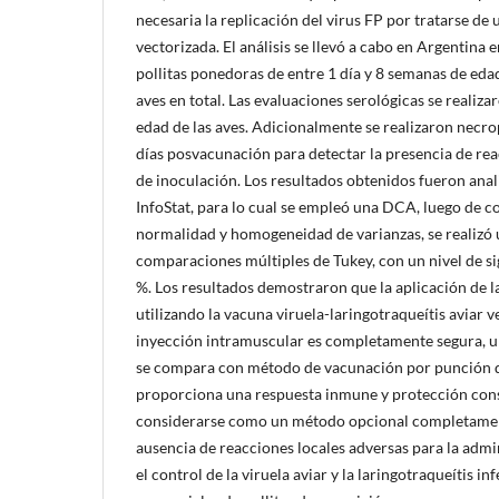
necesaria la replicación del virus FP por tratarse d
vectorizada. El análisis se llevó a cabo en Argentina 
pollitas ponedoras de entre 1 día y 8 semanas de ed
aves en total. Las evaluaciones serológicas se realiza
edad de las aves. Adicionalmente se realizaron necrops
días posvacunación para detectar la presencia de reac
de inoculación. Los resultados obtenidos fueron ana
InfoStat, para lo cual se empleó una DCA, luego de 
normalidad y homogeneidad de varianzas, se realizó
comparaciones múltiples de Tukey, con un nivel de si
%. Los resultados demostraron que la aplicación de l
utilizando la vacuna viruela-laringotraqueítis aviar 
inyección intramuscular es completamente segura, u
se compara con método de vacunación por punción d
proporciona una respuesta inmune y protección cons
considerarse como un método opcional completamen
ausencia de reacciones locales adversas para la admi
el control de la viruela aviar y la laringotraqueítis in