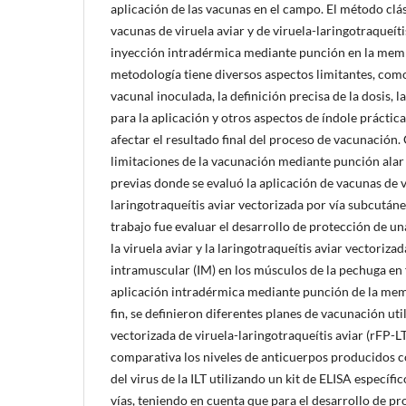
aplicación de las vacunas en el campo. El método clás
vacunas de viruela aviar y de viruela-laringotraqueíti
inyección intradérmica mediante punción en la memb
metodología tiene diversos aspectos limitantes, com
vacunal inoculada, la definición precisa de la dosis, l
para la aplicación y otros aspectos de índole práctic
afectar el resultado final del proceso de vacunación
limitaciones de la vacunación mediante punción alar
previas donde se evaluó la aplicación de vacunas de vi
laringotraqueítis aviar vectorizada por vía subcutánea
trabajo fue evaluar el desarrollo de protección de un
la viruela aviar y la laringotraqueítis aviar vectoriza
intramuscular (IM) en los músculos de la pechuga en
aplicación intradérmica mediante punción de la mem
fin, se definieron diferentes planes de vacunación ut
vectorizada de viruela-laringotraqueítis aviar (rFP-L
comparativa los niveles de anticuerpos producidos co
del virus de la ILT utilizando un kit de ELISA específ
vías, teniendo en cuenta que para el desarrollo de pr