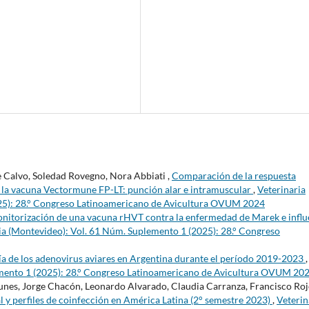
ge Calvo, Soledad Rovegno, Nora Abbiati ,
Comparación de la respuesta
e la vacuna Vectormune FP-LT: punción alar e intramuscular
,
Veterinaria
25): 28.° Congreso Latinoamericano de Avicultura OVUM 2024
nitorización de una vacuna rHVT contra la enfermedad de Marek e influ
ia (Montevideo): Vol. 61 Núm. Suplemento 1 (2025): 28.° Congreso
a de los adenovirus aviares en Argentina durante el período 2019-2023
,
emento 1 (2025): 28.° Congreso Latinoamericano de Avicultura OVUM 20
nes, Jorge Chacón, Leonardo Alvarado, Claudia Carranza, Francisco Roj
 y perfiles de coinfección en América Latina (2° semestre 2023)
,
Veterin