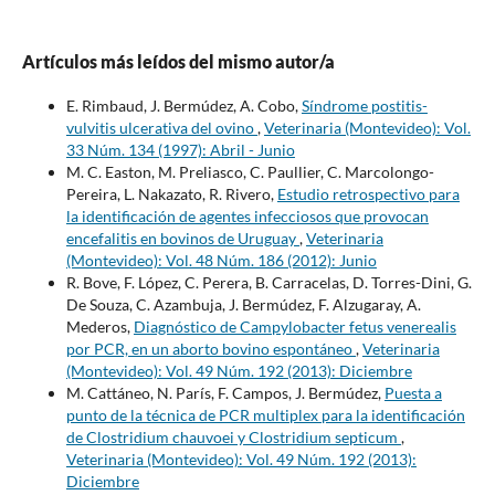
Artículos más leídos del mismo autor/a
E. Rimbaud, J. Bermúdez, A. Cobo,
Síndrome postitis-
vulvitis ulcerativa del ovino
,
Veterinaria (Montevideo): Vol.
33 Núm. 134 (1997): Abril - Junio
M. C. Easton, M. Preliasco, C. Paullier, C. Marcolongo-
Pereira, L. Nakazato, R. Rivero,
Estudio retrospectivo para
la identificación de agentes infecciosos que provocan
encefalitis en bovinos de Uruguay
,
Veterinaria
(Montevideo): Vol. 48 Núm. 186 (2012): Junio
R. Bove, F. López, C. Perera, B. Carracelas, D. Torres-Dini, G.
De Souza, C. Azambuja, J. Bermúdez, F. Alzugaray, A.
Mederos,
Diagnóstico de Campylobacter fetus venerealis
por PCR, en un aborto bovino espontáneo
,
Veterinaria
(Montevideo): Vol. 49 Núm. 192 (2013): Diciembre
M. Cattáneo, N. París, F. Campos, J. Bermúdez,
Puesta a
punto de la técnica de PCR multiplex para la identificación
de Clostridium chauvoei y Clostridium septicum
,
Veterinaria (Montevideo): Vol. 49 Núm. 192 (2013):
Diciembre