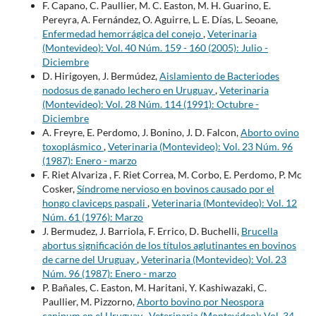
F. Capano, C. Paullier, M. C. Easton, M. H. Guarino, E.
Pereyra, A. Fernández, O. Aguirre, L. E. Días, L. Seoane,
Enfermedad hemorrágica del conejo
,
Veterinaria
(Montevideo): Vol. 40 Núm. 159 - 160 (2005): Julio -
Diciembre
D. Hirigoyen, J. Bermúdez,
Aislamiento de Bacteriodes
nodosus de ganado lechero en Uruguay
,
Veterinaria
(Montevideo): Vol. 28 Núm. 114 (1991): Octubre -
Diciembre
A. Freyre, E. Perdomo, J. Bonino, J. D. Falcon,
Aborto ovino
toxoplásmico
,
Veterinaria (Montevideo): Vol. 23 Núm. 96
(1987): Enero - marzo
F. Riet Alvariza , F. Riet Correa, M. Corbo, E. Perdomo, P. Mc
Cosker,
Síndrome nervioso en bovinos causado por el
hongo claviceps paspali
,
Veterinaria (Montevideo): Vol. 12
Núm. 61 (1976): Marzo
J. Bermudez, J. Barriola, F. Errico, D. Buchelli,
Brucella
abortus significación de los títulos aglutinantes en bovinos
de carne del Uruguay
,
Veterinaria (Montevideo): Vol. 23
Núm. 96 (1987): Enero - marzo
P. Bañales, C. Easton, M. Haritani, Y. Kashiwazaki, C.
Paullier, M. Pizzorno,
Aborto bovino por Neospora
caninum en el Uruguay
,
Veterinaria (Montevideo): Vol. 34