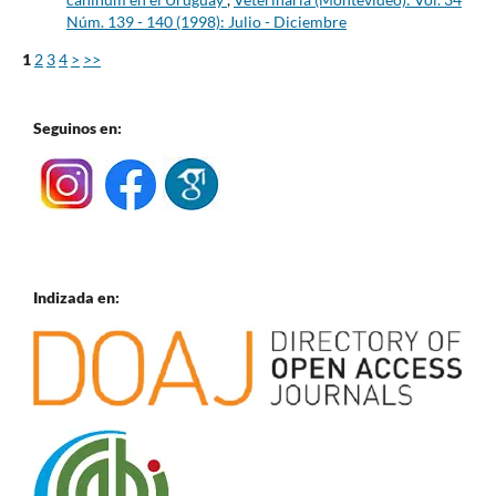
Núm. 139 - 140 (1998): Julio - Diciembre
1
2
3
4
>
>>
Seguinos en:
Indizada en: