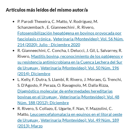
Artículos más leídos del mismo autor/a
P. Parodi Thexeira, C. Matto, V. Rodríguez, M.
Schanzembach , E. Gianneechini , R. Rivero,
Fotosensibilización hepatógena en bovinos provocada por
fasciolasis crónica
,
Veterinaria (Montevideo): Vol. 56 Núm.
214 (2020): Julio - Diciembre 2020
R. Gianneechini, C. Concha, I. Delucci, J. Gil, L. Salvarrey, R.
Rivero,
Mastitis bovina, reconocimiento de los patógenos y
su resistencia antimicrobiana en la Cuenca Lechera del Sur
de Uruguay
,
Veterinaria (Montevideo): Vol. 50 Núm. 196
(2014): Diciembre
L. Kelly, F. Dutra, S. Llambí, R. Rivero, J. Moraes, G. Trenchi,
S. D'Agosto, P. Peraza, O. Ravagnolo, M. Dalla Rizza,
Diagnóstico molecular de enfermedades hereditarias
bovinas en el Uruguay
,
Veterinaria (Montevideo): Vol. 48
Núm. 188 (2012): Diciembre
R. Rivero, S. Collazo, E. Ugarte, F. Nan, Y. Mazzolini, C.
Matto,
Leucoencefalomalacia en equinos en el litoral oeste
de Uruguay
,
Veterinaria (Montevideo): Vol. 49 Núm. 189
(2013): Marzo