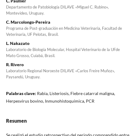
C. Paullier
Departamento de Patobiología DILAVE «Miguel C. Rubino»,
Montevideo, Uruguay.
C. Marcolongo-Pereira
Programa de Post-graduación en Medicina Veterinaria, Facultad de
Veterinaria, UF Pelotas, Brasil.
L. Nakazato
Laboratorio de Biología Molecular, Hospital Veterinario de la UFde
Mato Grosso, Cuiabá, Brasil.
R. Rivero
Laboratorio Regional Noroeste DILAVE «Carlos Freire Muñoz»,
Paysandú, Uruguay.
Palabras clave:
Rabia, Listeriosis, Fiebre catarral maligna,
Herpesvirus bovino, Inmunohistoquímica, PCR
Resumen
Se realizó el estudio retrospectivo del periodo comprendido entre