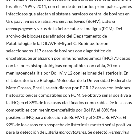
los años 1999 y 2011, con el fin de detectar los principales agentes
infecciosos que afectan el sistema nervioso central de bovinos en
Uruguay: virus de rabia,
Herpesvirus bovino
(BoHV),
Listeria
monocytogenes
y virus de la fiebre catarral maligna (FCM). Del
archivo de bloques parafinados del Departamento de
Patobiología de la DILAVE «Miguel C. Rubino», fueron
seleccionados 117 casos de bovinos con diagnóstico de
encefalitis. Se analizaron por inmunohistoquímica (IHQ) 73 casos
con lesiones histopatológicas compatibles con rabia, 20 con
meningoencefalitis por BoHV, y 12 con lesiones de listeriosis. En
el Laboratorio de Biología Molecular de la Universidad Federal de
Mato Grosso, Brasil, se estudiaron por PCR 12 casos con lesiones
histopatológicas compatibles con FCM. Se obtuvo señal positiva a
la IHQ en el 89% de los casos clasificados como rabia. De los casos
compatibles con meningoencefalitis por BoHV, el 30% fue
positivo a IHQ para detección de BoHV-1 y el 20% a BoHV-5. El
92% de los casos con sospecha de listeriosis mostró señal positiva
para la detección de
Listeria monocytogenes
. Se detectó
Herpesvirus