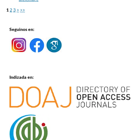
1
2
3
>
>>
Seguinos en:
Indizada en: