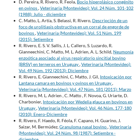
D. Pereira, R. Rivero, R. Feola,
Bocio hiperplásico congénito
en ovinos
,
Veterinaria (Montevideo): Vol. 24 Núm. 101-102
(1988): Julio - diciembre
C. Matto, L. Artía, S. Belassi, R. Rivero,
Descripción de un
foco de urolitiasis obstructiva en un corral de engorde de
bovinos
,
Veterinaria (Montevideo): Vol. 51 Núm. 199
(2015): Setiembre
R. Rivero, E. S. V. Sallis, J. L. Callero, S. Luzardo, R.
Gianneechini, C. Matto, M. L. Adrien, A. L. Schild,
Neumonía
enzoótica asociado al virus respiratorio sincitial bovino
(BRSV) en terneros en Uruguay
,
Veterinaria (Montevideo):
Vol. 49 Núm. 192 (2013): Diciembre
R. Rivero, E. Gianneechini, C. Matto, J. Gil,
Intoxicación por
Lantana camara en bovinos y ovinos en Uruguay
,
Veterinaria (Montevideo): Vol. 47 Núm. 181 (2011): Marzo
R. Rivero, M. L. Adrien , C. Matto , F. Novoa, G. Uriarte, D.
Charbonier,
Intoxicación por Wedelia glauca en bovinos en
Uruguay
,
Veterinaria (Montevideo): Vol. 46 Núm. 177-180
(2010): Enero-Diciembre
R. Rivero, F. Haedo, R. Féola, F. Capano, H. Guarino, J.
Saizar, M. Bermúdez,
Granuloma nasal bovino
,
Veterinaria
(Montevideo): Vol. 24 Núm. 98 (1987): Setiembre -
diciembre