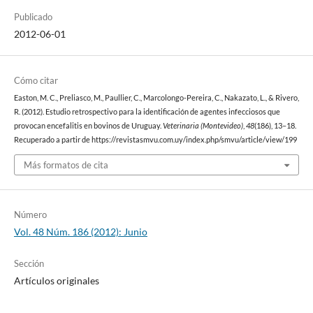
Publicado
2012-06-01
Cómo citar
Easton, M. C., Preliasco, M., Paullier, C., Marcolongo-Pereira, C., Nakazato, L., & Rivero,
R. (2012). Estudio retrospectivo para la identificación de agentes infecciosos que
provocan encefalitis en bovinos de Uruguay.
Veterinaria (Montevideo)
,
48
(186), 13–18.
Recuperado a partir de https://revistasmvu.com.uy/index.php/smvu/article/view/199
Más formatos de cita
Número
Vol. 48 Núm. 186 (2012): Junio
Sección
Artículos originales