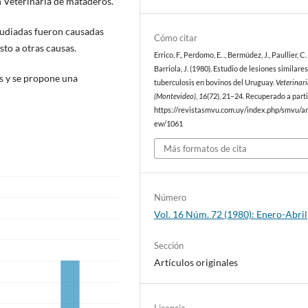
n Veterinaria de mataderos.
tudiadas fueron causadas
Cómo citar
to a otras causas.
Errico, F., Perdomo, E. ., Bermúdez, J., Paullier, C. 
Barriola, J. (1980). Estudio de lesiones similares
s y se propone una
tuberculosis en bovinos del Uruguay.
Veterinar
(Montevideo)
,
16
(72), 21–24. Recuperado a parti
https://revistasmvu.com.uy/index.php/smvu/art
ew/1061
Más formatos de cita
Número
Vol. 16 Núm. 72 (1980): Enero-Abril
Sección
Artículos originales
Licencia