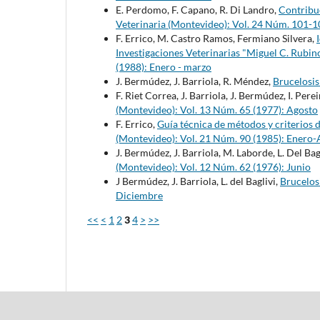
E. Perdomo, F. Capano, R. Di Landro,
Contribu
Veterinaria (Montevideo): Vol. 24 Núm. 101-10
F. Errico, M. Castro Ramos, Fermiano Silvera,
Investigaciones Veterinarias "Miguel C. Rubi
(1988): Enero - marzo
J. Bermúdez, J. Barriola, R. Méndez,
Brucelosi
F. Riet Correa, J. Barriola, J. Bermúdez, I. Perei
(Montevideo): Vol. 13 Núm. 65 (1977): Agosto
F. Errico,
Guía técnica de métodos y criterios 
(Montevideo): Vol. 21 Núm. 90 (1985): Enero-
J. Bermúdez, J. Barriola, M. Laborde, L. Del Bag
(Montevideo): Vol. 12 Núm. 62 (1976): Junio
J Bermúdez, J. Barriola, L. del Baglivi,
Brucelos
Diciembre
<<
<
1
2
3
4
>
>>