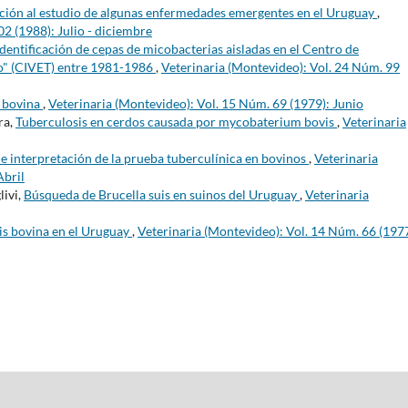
ción al estudio de algunas enfermedades emergentes en el Uruguay
,
2 (1988): Julio - diciembre
Identificación de cepas de micobacterias aisladas en el Centro de
no" (CIVET) entre 1981-1986
,
Veterinaria (Montevideo): Vol. 24 Núm. 99
s bovina
,
Veterinaria (Montevideo): Vol. 15 Núm. 69 (1979): Junio
ra,
Tuberculosis en cerdos causada por mycobaterium bovis
,
Veterinaria
de interpretación de la prueba tuberculínica en bovinos
,
Veterinaria
Abril
livi,
Búsqueda de Brucella suis en suinos del Uruguay
,
Veterinaria
is bovina en el Uruguay
,
Veterinaria (Montevideo): Vol. 14 Núm. 66 (1977