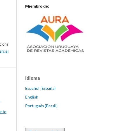
Miembro de:
cional
rcial
Idioma
Español (España)
English
l
Português (Brasil)
ento