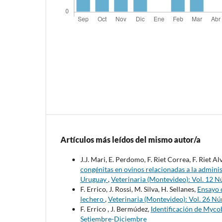
Artículos más leídos del mismo autor/a
J.J. Mari, E. Perdomo, F. Riet Correa, F. Riet Al
congénitas en ovinos relacionadas a la admini
Uruguay
,
Veterinaria (Montevideo): Vol. 12 N
F. Errico, J. Rossi, M. Silva, H. Sellanes,
Ensayo 
lechero
,
Veterinaria (Montevideo): Vol. 26 N
F. Errico , J. Bermúdez,
Identificación de Myco
Setiembre-Diciembre