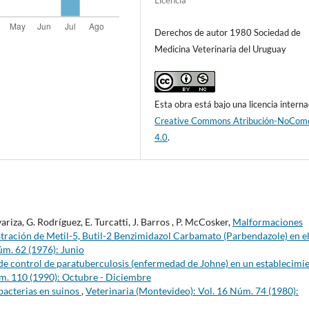
Derechos de autor 1980 Sociedad de
Medicina Veterinaria del Uruguay
Esta obra está bajo una licencia interna
Creative Commons Atribución-NoCome
4.0
.
variza, G. Rodríguez, E. Turcatti, J. Barros , P. McCosker,
Malformaciones
stración de Metil-5, Butil-2 Benzimidazol Carbamato (Parbendazole) en e
úm. 62 (1976): Junio
de control de paratuberculosis (enfermedad de Johne) en un establecimi
úm. 110 (1990): Octubre - Diciembre
bacterias en suinos
,
Veterinaria (Montevideo): Vol. 16 Núm. 74 (1980):