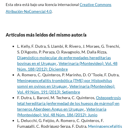
Esta obra está bajo una licencia internacional
Creative Commons
Atribución-NoComercial 4.0
.
Artículos más leídos del mismo autor/a
L. Kelly, F. Dutra, S. Llambí, R. Rivero, J. Moraes, G. Trenchi,
S. D'Agosto, P. Peraza, O. Ravagnolo, M. Dalla Rizza,
Diagnóstico molecular de enfermedades hereditarias
bovinas en el Uruguay
,
Veterinaria (Montevideo): Vol. 48
Núm. 188 (2012): Diciembre
A. Romero, C. Quinteros, P. Marinho, D. O´'Toole, F. Dutra,
Meningoencefalitis trombótica (TME) por Histophilus
somni en ovinos en Uruguay
,
Veterinaria (Montevideo):
Vol. 49 Núm. 191 (2013): Setiembre
F. Dutra, L. Baroni, M. Techera, C. Quinteros,
Osteopetrosis
letal hereditaria (enfermedad de los huesos de mármol) en
terneros Aberdeen Angus en Uruguay
,
Veterinaria
(Montevideo): Vol. 48 Núm. 186 (2012): Junio
L. Delucchi, G. Feijóo, A. Romero, C. Quinteros, F.
Fumagalli, C. Rodríguez-Serpa, F. Dutra,
Meningoencefalitis