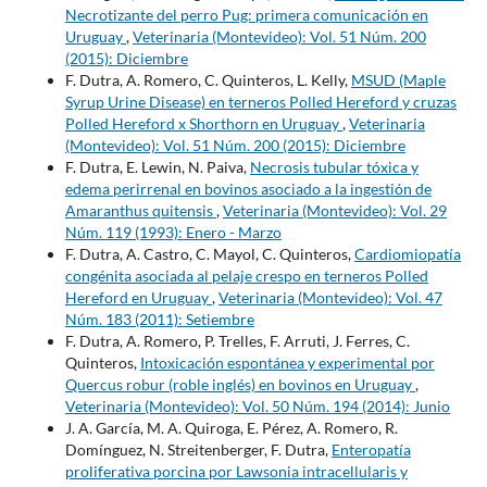
Necrotizante del perro Pug: primera comunicación en
Uruguay
,
Veterinaria (Montevideo): Vol. 51 Núm. 200
(2015): Diciembre
F. Dutra, A. Romero, C. Quinteros, L. Kelly,
MSUD (Maple
Syrup Urine Disease) en terneros Polled Hereford y cruzas
Polled Hereford x Shorthorn en Uruguay
,
Veterinaria
(Montevideo): Vol. 51 Núm. 200 (2015): Diciembre
F. Dutra, E. Lewin, N. Paiva,
Necrosis tubular tóxica y
edema perirrenal en bovinos asociado a la ingestión de
Amaranthus quitensis
,
Veterinaria (Montevideo): Vol. 29
Núm. 119 (1993): Enero - Marzo
F. Dutra, A. Castro, C. Mayol, C. Quinteros,
Cardiomiopatía
congénita asociada al pelaje crespo en terneros Polled
Hereford en Uruguay
,
Veterinaria (Montevideo): Vol. 47
Núm. 183 (2011): Setiembre
F. Dutra, A. Romero, P. Trelles, F. Arruti, J. Ferres, C.
Quinteros,
Intoxicación espontánea y experimental por
Quercus robur (roble inglés) en bovinos en Uruguay
,
Veterinaria (Montevideo): Vol. 50 Núm. 194 (2014): Junio
J. A. García, M. A. Quiroga, E. Pérez, A. Romero, R.
Domínguez, N. Streitenberger, F. Dutra,
Enteropatía
proliferativa porcina por Lawsonia intracellularis y