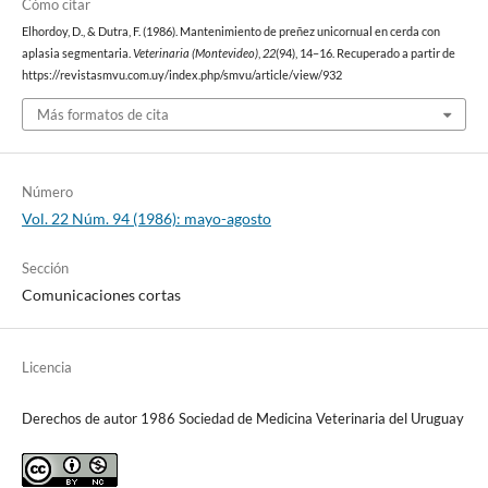
Cómo citar
Elhordoy, D., & Dutra, F. (1986). Mantenimiento de preñez unicornual en cerda con
aplasia segmentaria.
Veterinaria (Montevideo)
,
22
(94), 14–16. Recuperado a partir de
https://revistasmvu.com.uy/index.php/smvu/article/view/932
Más formatos de cita
Número
Vol. 22 Núm. 94 (1986): mayo-agosto
Sección
Comunicaciones cortas
Licencia
Derechos de autor 1986 Sociedad de Medicina Veterinaria del Uruguay