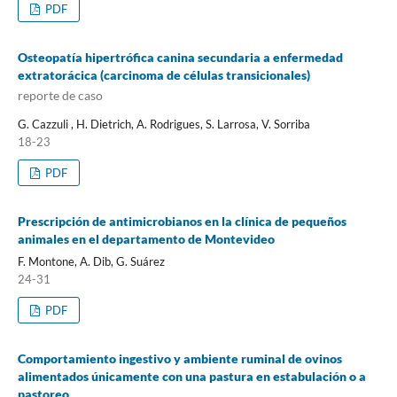
PDF
Osteopatía hipertrófica canina secundaria a enfermedad
extratorácica (carcinoma de células transicionales)
reporte de caso
G. Cazzuli , H. Dietrich, A. Rodrigues, S. Larrosa, V. Sorriba
18-23
PDF
Prescripción de antimicrobianos en la clínica de pequeños
animales en el departamento de Montevideo
F. Montone, A. Dib, G. Suárez
24-31
PDF
Comportamiento ingestivo y ambiente ruminal de ovinos
alimentados únicamente con una pastura en estabulación o a
pastoreo