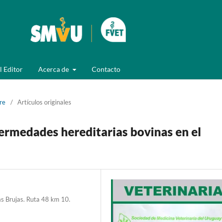
l Editor
Acerca de
Contacto
re
/
Artículos originales
ermedades hereditarias bovinas en el
as Brujas. Ruta 48 km 10.