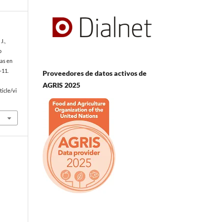
J.,
o
as en
–11.
Proveedores de datos activos de
AGRIS 2025
icle/vi