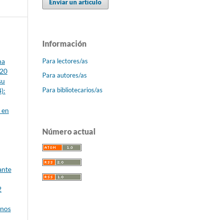
Enviar un artículo
Información
Para lectores/as
na
020
Para autores/as
su
Para bibliotecarios/as
):
 en
Número actual
ante
2
inos