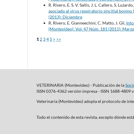
R. Rivero, E. S. V. Sallis, J. L. Callero, S. Luzar
asociado al virus respiratorio sincitial bovin
(2013): Diciembre
R. Rivero, E. Gianneechini, C. Matto, J. Gil,
Int
(Montevideo): Vol. 47 Núm. 181 (2011): Marz
1
2
3
4
5
>
>>
VETERINARIA (Montevideo) - Publicación de la
Soci
ISSN 0376-4362 versión impresa - ISSN 1688-4809 ve
Veterinaria (Montevideo) adopta el protocolo de i
Todo el contenido de esta revista, excepto dónde está