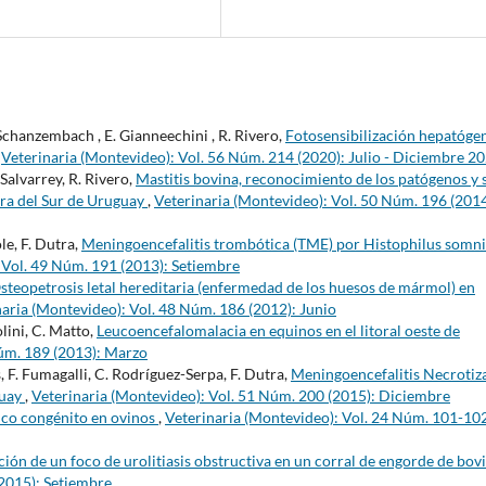
 Schanzembach , E. Gianneechini , R. Rivero,
Fotosensibilización hepatóge
,
Veterinaria (Montevideo): Vol. 56 Núm. 214 (2020): Julio - Diciembre 2
 Salvarrey, R. Rivero,
Mastitis bovina, reconocimiento de los patógenos y 
era del Sur de Uruguay
,
Veterinaria (Montevideo): Vol. 50 Núm. 196 (2014
le, F. Dutra,
Meningoencefalitis trombótica (TME) por Histophilus somni
 Vol. 49 Núm. 191 (2013): Setiembre
steopetrosis letal hereditaria (enfermedad de los huesos de mármol) en
naria (Montevideo): Vol. 48 Núm. 186 (2012): Junio
olini, C. Matto,
Leucoencefalomalacia en equinos en el litoral oeste de
Núm. 189 (2013): Marzo
, F. Fumagalli, C. Rodríguez-Serpa, F. Dutra,
Meningoencefalitis Necrotiz
guay
,
Veterinaria (Montevideo): Vol. 51 Núm. 200 (2015): Diciembre
ico congénito en ovinos
,
Veterinaria (Montevideo): Vol. 24 Núm. 101-10
ión de un foco de urolitiasis obstructiva en un corral de engorde de bov
(2015): Setiembre