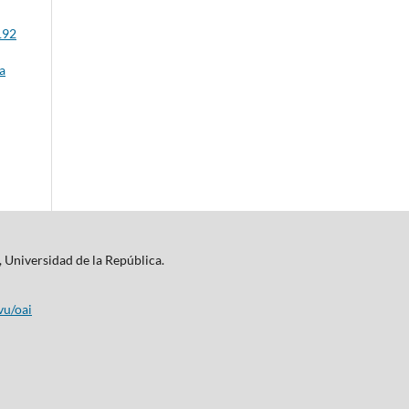
192
a
, Universidad de la República.
vu/oai