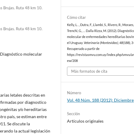
as Brujas. Ruta 48 km 10.
Cómo citar
Kelly, L. ., Dutra, F., Llambí, S., Rivero, R., Moraes, 
as Brujas. Ruta 48 km 10.
Trenchi, G., … Dalla Rizza, M. (2012). Diagnóstic
molecular de enfermedades hereditarias bovin
el Uruguay.
Veterinaria (Montevideo)
,
48
(188), 3
Recuperado a partir de
 Diagnóstico molecular
https://revistasmvu.com.uy/index.php/smvu/art
ew/208
Más formatos de cita
Número
rias letales descritas en
Vol. 48 Núm. 188 (2012): Diciembre
nfirmadas por diagnostico
ngénitas y/o hereditarias
Sección
tro país, se estiman entre
Artículos originales
11. Se discute la
erando la actual legislación