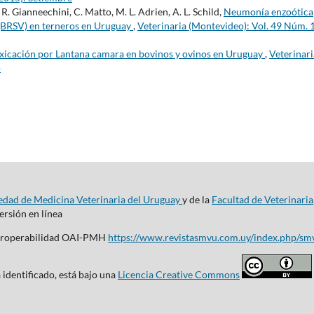
do, R. Gianneechini, C. Matto, M. L. Adrien, A. L. Schild,
Neumonía enzoótica
o (BRSV) en terneros en Uruguay
,
Veterinaria (Montevideo): Vol. 49 Núm. 
oxicación por Lantana camara en bovinos y ovinos en Uruguay
,
Veterinari
o
edad de Medicina Veterinaria del Uruguay
y de la
Facultad de Veterinaria
rsión en línea
nteroperabilidad OAI-PMH
https://www.revistasmvu.com.uy/index.php/sm
 identificado, está bajo una
Licencia Creative Commons