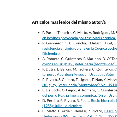
Artículos más leídos del mismo autor/a
P. Parodi Thexeira, C. Matto, V. Rodríguez, M.
en bovinos provocada por fasciolasis crónica
R. Gianneechini, C. Concha, I. Delucci, J. Gil, L.
resistencia antimicrobiana en la Cuenca Lech
Diciembre
A. Romero, C. Quinteros, P. Marinho, D. O´'Too
ovinos en Uruguay
,
Veterinaria (Montevideo):
F. Dutra, L. Baroni, M. Techera, C. Quinteros,
O
terneros Aberdeen Angus en Uruguay
,
Veteri
R. Rivero, S. Collazo, E. Ugarte, F. Nan, Y. Mazz
Uruguay
,
Veterinaria (Montevideo): Vol. 49 
L. Delucchi, G. Feijóo, A. Romero, C. Quinteros
del perro Pug: primera comunicación en Uru
D. Pereira, R. Rivero, R. Feola,
Bocio hiperplás
(1988): Julio - diciembre
C. Matto, L. Artía, S. Belassi, R. Rivero,
Descripc
,
Veterinaria (Montevideo): Vol. 51 Núm. 199 