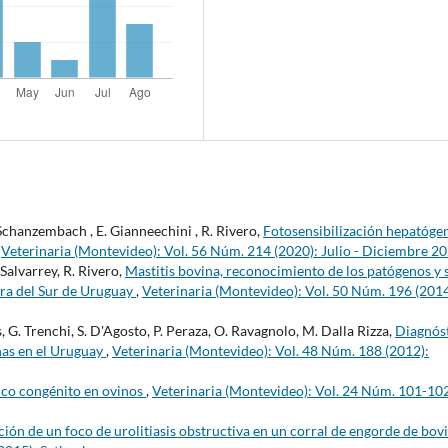
 Schanzembach , E. Gianneechini , R. Rivero,
Fotosensibilización hepatóge
,
Veterinaria (Montevideo): Vol. 56 Núm. 214 (2020): Julio - Diciembre 2
 Salvarrey, R. Rivero,
Mastitis bovina, reconocimiento de los patógenos y 
era del Sur de Uruguay
,
Veterinaria (Montevideo): Vol. 50 Núm. 196 (2014
es, G. Trenchi, S. D'Agosto, P. Peraza, O. Ravagnolo, M. Dalla Rizza,
Diagnós
nas en el Uruguay
,
Veterinaria (Montevideo): Vol. 48 Núm. 188 (2012):
ico congénito en ovinos
,
Veterinaria (Montevideo): Vol. 24 Núm. 101-10
ión de un foco de urolitiasis obstructiva en un corral de engorde de bov