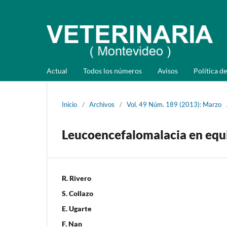
Actual
Todos los números
Avisos
Política de
Inicio
/
Archivos
/
Vol. 49 Núm. 189 (2013): Marzo
Leucoencefalomalacia en equi
R. Rivero
S. Collazo
E. Ugarte
F. Nan