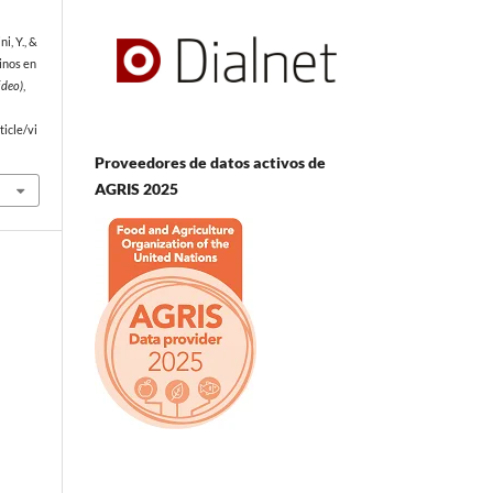
ni, Y., &
inos en
ideo)
,
icle/vi
Proveedores de datos activos de
AGRIS 2025