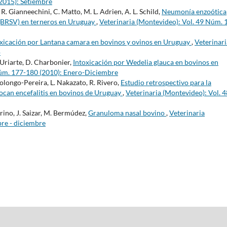
(2015): Setiembre
do, R. Gianneechini, C. Matto, M. L. Adrien, A. L. Schild,
Neumonía enzoótica
o (BRSV) en terneros en Uruguay
,
Veterinaria (Montevideo): Vol. 49 Núm. 
oxicación por Lantana camara en bovinos y ovinos en Uruguay
,
Veterinari
o
. Uriarte, D. Charbonier,
Intoxicación por Wedelia glauca en bovinos en
Núm. 177-180 (2010): Enero-Diciembre
colongo-Pereira, L. Nakazato, R. Rivero,
Estudio retrospectivo para la
vocan encefalitis en bovinos de Uruguay
,
Veterinaria (Montevideo): Vol. 4
arino, J. Saizar, M. Bermúdez,
Granuloma nasal bovino
,
Veterinaria
bre - diciembre