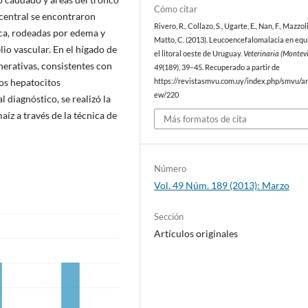
Cómo citar
 central se encontraron
Rivero, R., Collazo, S., Ugarte, E., Nan, F., Mazzoli
nca, rodeadas por edema y
Matto, C. (2013). Leucoencefalomalacia en equ
io vascular. En el hígado de
el litoral oeste de Uruguay.
Veterinaria (Montev
erativas, consistentes con
49
(189), 39–45. Recuperado a partir de
los hepatocitos
https://revistasmvu.com.uy/index.php/smvu/art
ew/220
diagnóstico, se realizó la
íz a través de la técnica de
Más formatos de cita
Número
Vol. 49 Núm. 189 (2013): Marzo
Sección
Artículos originales