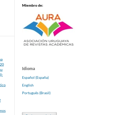
Miembro de:
na
020
Idioma
su
):
Español (España)
tico
English
Português (Brasil)
2
inos