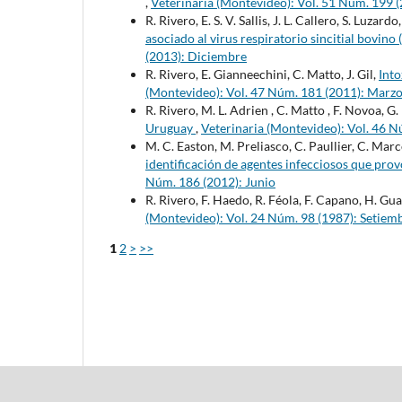
,
Veterinaria (Montevideo): Vol. 51 Núm. 199 
R. Rivero, E. S. V. Sallis, J. L. Callero, S. Luzar
asociado al virus respiratorio sincitial bovin
(2013): Diciembre
R. Rivero, E. Gianneechini, C. Matto, J. Gil,
Int
(Montevideo): Vol. 47 Núm. 181 (2011): Marz
R. Rivero, M. L. Adrien , C. Matto , F. Novoa, G
Uruguay
,
Veterinaria (Montevideo): Vol. 46 
M. C. Easton, M. Preliasco, C. Paullier, C. Mar
identificación de agentes infecciosos que pro
Núm. 186 (2012): Junio
R. Rivero, F. Haedo, R. Féola, F. Capano, H. Gu
(Montevideo): Vol. 24 Núm. 98 (1987): Setiem
1
2
>
>>