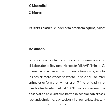
Y. Mazzolini
C. Matto
Palabras clave:
Leucoencefalomalacia equina, Mico
Resumen
Se describen tres focos de leucoencefalomalacia en 
el Laboratorio Regional Noroeste DILAVE "Miguel C.
presentaron en verano y primavera temprana, asocia
los dos primeros focos se afectó un solo equino, mien
animales enfermaron y murieron 7 (morbilidad y mor
tres brotes la letalidad del 100%. Las lesiones macr
observaron en el sistema nervioso central con áreas 
reblandecimiento, cavitación y hemorragias, afectan
principalmente a nivel del tálamo, hipocampo, núcle