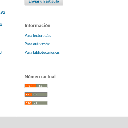
Enviar un artículo
192
a
Información
Para lectores/as
Para autores/as
8
Para bibliotecarios/as
Número actual