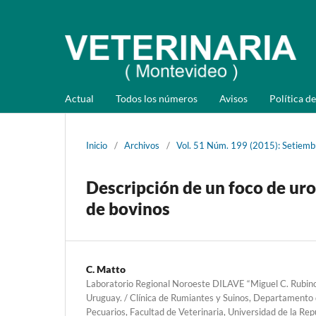
Actual
Todos los números
Avisos
Política de
Inicio
/
Archivos
/
Vol. 51 Núm. 199 (2015): Setiemb
Descripción de un foco de uro
de bovinos
C. Matto
Laboratorio Regional Noroeste DILAVE “Miguel C. Rubin
Uruguay. / Clínica de Rumiantes y Suinos, Departamento 
Pecuarios, Facultad de Veterinaria, Universidad de la Rep