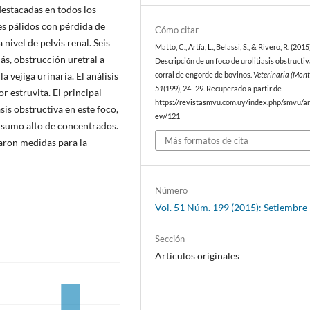
destacadas en todos los
es pálidos con pérdida de
Cómo citar
nivel de pelvis renal. Seis
Matto, C., Artía, L., Belassi, S., & Rivero, R. (2015)
ás, obstrucción uretral a
Descripción de un foco de urolitiasis obstructi
a vejiga urinaria. El análisis
corral de engorde de bovinos.
Veterinaria (Mont
51
(199), 24–29. Recuperado a partir de
 estruvita. El principal
https://revistasmvu.com.uy/index.php/smvu/art
sis obstructiva en este foco,
ew/121
onsumo alto de concentrados.
Más formatos de cita
aron medidas para la
Número
Vol. 51 Núm. 199 (2015): Setiembre
Sección
Artículos originales