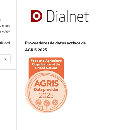
.
va en un
evideo)
,
Proveedores de datos activos de
icle/vi
AGRIS 2025