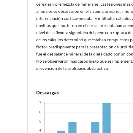
cereales y premezcla de mi­nerales. Las lesiones más 
anima­les se observaron en el sistema urinario: riñon
diferenciación cortico-medular y múltiples cálculos a 
novillos que murie­ron en el corral presentaban adem
nivel de la flexura sigmoidea del pene con ruptura de l
de los cálculos determinó que estaban compuestos por
factor pre­disponente para la presentación de urolitia
fue el desbalance mineral de la dieta dado por un c
No se observaron más casos luego que se implement
prevención de la urolitiasis obstructiva.
Descargas