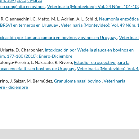
Núm. 189 (2013): Marzo
ico congénito en ovinos
,
Veterinaria (Montevideo): Vol. 24 Núm. 101-10
do, R. Gianneechini, C. Matto, M. L. Adrien, A. L. Schild,
Neumonía enzoótica
o (BRSV) en terneros en Uruguay
,
Veterinaria (Montevideo): Vol. 49 Núm. 
oxicación por Lantana camara en bovinos y ovinos en Uruguay
,
Veterinari
o
. Uriarte, D. Charbonier,
Intoxicación por Wedelia glauca en bovinos en
Núm. 177-180 (2010): Enero-Diciembre
colongo-Pereira, L. Nakazato, R. Rivero,
Estudio retrospectivo para la
vocan encefalitis en bovinos de Uruguay
,
Veterinaria (Montevideo): Vol. 4
arino, J. Saizar, M. Bermúdez,
Granuloma nasal bovino
,
Veterinaria
bre - diciembre