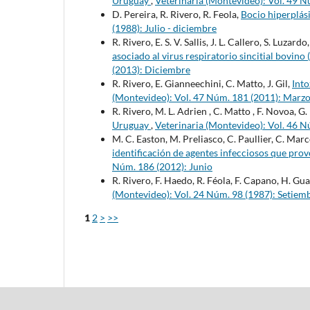
Uruguay
,
Veterinaria (Montevideo): Vol. 49 
D. Pereira, R. Rivero, R. Feola,
Bocio hiperplás
(1988): Julio - diciembre
R. Rivero, E. S. V. Sallis, J. L. Callero, S. Luzar
asociado al virus respiratorio sincitial bovin
(2013): Diciembre
R. Rivero, E. Gianneechini, C. Matto, J. Gil,
Int
(Montevideo): Vol. 47 Núm. 181 (2011): Marz
R. Rivero, M. L. Adrien , C. Matto , F. Novoa, G
Uruguay
,
Veterinaria (Montevideo): Vol. 46 
M. C. Easton, M. Preliasco, C. Paullier, C. Mar
identificación de agentes infecciosos que pro
Núm. 186 (2012): Junio
R. Rivero, F. Haedo, R. Féola, F. Capano, H. Gu
(Montevideo): Vol. 24 Núm. 98 (1987): Setiem
1
2
>
>>