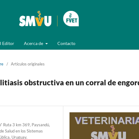
l Editor
Acerca de
Contacto
re
/
Artículos originales
litiasis obstructiva en un corral de engo
o” Ruta 3 km 369, Paysandú,
de Salud en los Sistemas
ública, Uruguay.