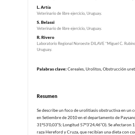
L. Artía
Veterinario de libre ejercicio, Uruguay.
S. Belassi
Veterinario de libre ejercicio, Uruguay.
R. Rivero
Laboratorio Regional Noroeste DILAVE “Miguel C. Rubin
Uruguay.
Palabras clave:
Cereales, Urolitos, Obstrucción uret
Resumen
Se describe un foco de urolitiasis obstructiva en un 
en Setiembre de 2010 en el depar­tamento de Paysan
31º53’0,03”S; Longitud 57º3’24,46”O). Se afectaron 1
raza Hereford y Cruza, que recibían una dieta con c