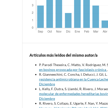
Artículos más leídos del mismo autor/a
P. Parodi Thexeira, C. Matto, V. Rodríguez, M.
en bovinos provocada por fasciolasis crónica
R. Gianneechini, C. Concha, I. Delucci, J. Gil, L.
resistencia antimicrobiana en la Cuenca Lech
Diciembre
L. Kelly, F. Dutra, S. Llambí, R. Rivero, J. Mora
molecular de enfermedades hereditarias bovi
Diciembre
R. Rivero, S. Collazo, E. Ugarte, F. Nan, Y. Mazz