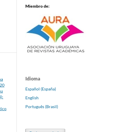
Miembro de:
Idioma
na
020
Español (España)
su
):
English
Português (Brasil)
tico