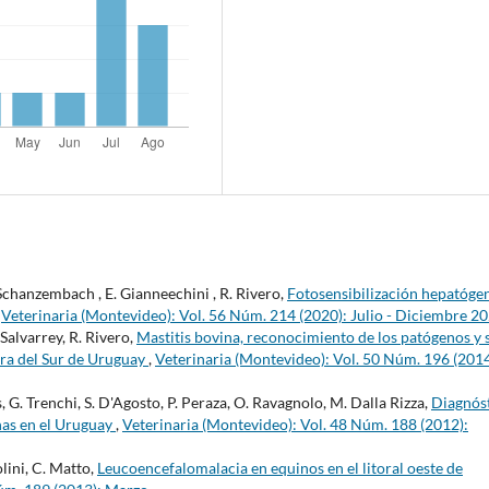
 Schanzembach , E. Gianneechini , R. Rivero,
Fotosensibilización hepatóge
,
Veterinaria (Montevideo): Vol. 56 Núm. 214 (2020): Julio - Diciembre 2
 Salvarrey, R. Rivero,
Mastitis bovina, reconocimiento de los patógenos y 
era del Sur de Uruguay
,
Veterinaria (Montevideo): Vol. 50 Núm. 196 (2014
es, G. Trenchi, S. D'Agosto, P. Peraza, O. Ravagnolo, M. Dalla Rizza,
Diagnós
nas en el Uruguay
,
Veterinaria (Montevideo): Vol. 48 Núm. 188 (2012):
olini, C. Matto,
Leucoencefalomalacia en equinos en el litoral oeste de