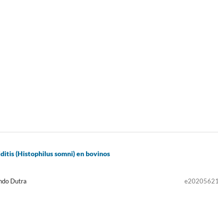
ditis (Histophilus somni) en bovinos
ando Dutra
e2020562