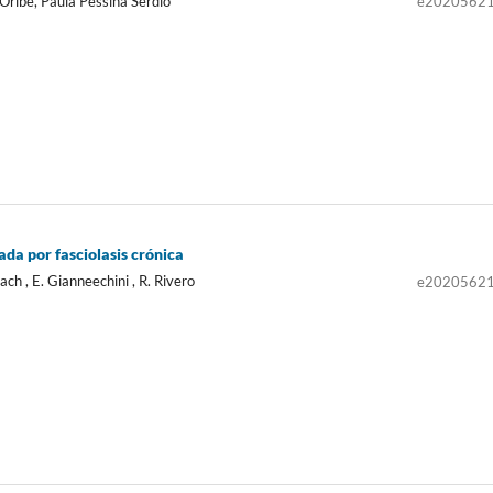
 Oribe, Paula Pessina Serdio
e2020562
da por fasciolasis crónica
ch , E. Gianneechini , R. Rivero
e2020562