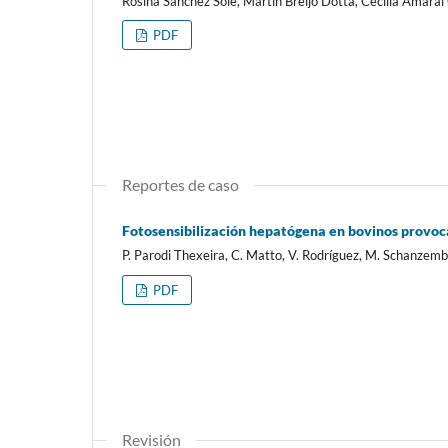
Rosina Sánchez Solé, Martín Breijo Dotta, Cecilia Amaral
PDF
Reportes de caso
Fotosensibilización hepatógena en bovinos provoca
P. Parodi Thexeira, C. Matto, V. Rodríguez, M. Schanzemba
PDF
Revisión