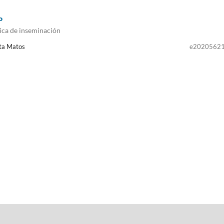
o
nica de inseminación
sta Matos
e2020562