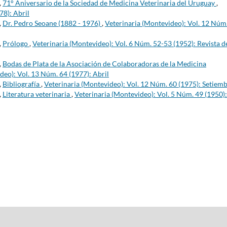
,
71° Aniversario de la Sociedad de Medicina Veterinaria del Uruguay
,
78): Abril
,
Dr. Pedro Seoane (1882 - 1976)
,
Veterinaria (Montevideo): Vol. 12 Núm
,
Prólogo
,
Veterinaria (Montevideo): Vol. 6 Núm. 52-53 (1952): Revista d
,
Bodas de Plata de la Asociación de Colaboradoras de la Medicina
deo): Vol. 13 Núm. 64 (1977): Abril
,
Bibliografía
,
Veterinaria (Montevideo): Vol. 12 Núm. 60 (1975): Setiem
,
Literatura veterinaria
,
Veterinaria (Montevideo): Vol. 5 Núm. 49 (1950):