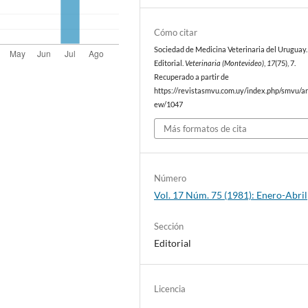
Cómo citar
Sociedad de Medicina Veterinaria del Uruguay. 
Editorial.
Veterinaria (Montevideo)
,
17
(75), 7.
Recuperado a partir de
https://revistasmvu.com.uy/index.php/smvu/art
ew/1047
Más formatos de cita
Número
Vol. 17 Núm. 75 (1981): Enero-Abril
Sección
Editorial
Licencia