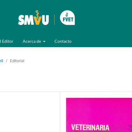
l Editor
Acerca de
Contacto
il
/
Editorial