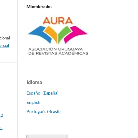
Miembro de:
cional
rcial
Idioma
Español (España)
English
Português (Brasil)
12
m.