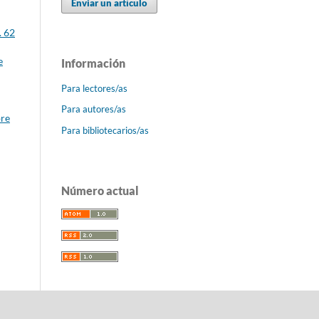
Enviar un artículo
. 62
e
Información
Para lectores/as
Para autores/as
bre
Para bibliotecarios/as
Número actual