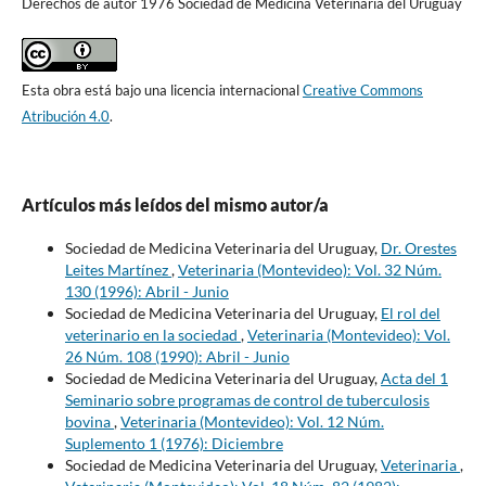
Derechos de autor 1976 Sociedad de Medicina Veterinaria del Uruguay
Esta obra está bajo una licencia internacional
Creative Commons
Atribución 4.0
.
Artículos más leídos del mismo autor/a
Sociedad de Medicina Veterinaria del Uruguay,
Dr. Orestes
Leites Martínez
,
Veterinaria (Montevideo): Vol. 32 Núm.
130 (1996): Abril - Junio
Sociedad de Medicina Veterinaria del Uruguay,
El rol del
veterinario en la sociedad
,
Veterinaria (Montevideo): Vol.
26 Núm. 108 (1990): Abril - Junio
Sociedad de Medicina Veterinaria del Uruguay,
Acta del 1
Seminario sobre programas de control de tuberculosis
bovina
,
Veterinaria (Montevideo): Vol. 12 Núm.
Suplemento 1 (1976): Diciembre
Sociedad de Medicina Veterinaria del Uruguay,
Veterinaria
,