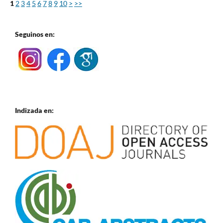
1
2
3
4
5
6
7
8
9
10
>
>>
Seguinos en:
Indizada en: