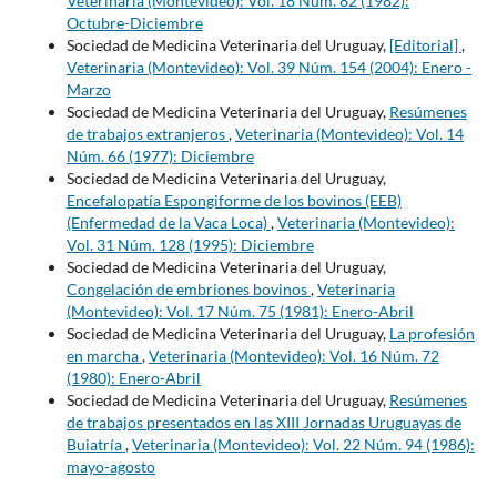
Veterinaria (Montevideo): Vol. 18 Núm. 82 (1982):
Octubre-Diciembre
Sociedad de Medicina Veterinaria del Uruguay,
[Editorial]
,
Veterinaria (Montevideo): Vol. 39 Núm. 154 (2004): Enero -
Marzo
Sociedad de Medicina Veterinaria del Uruguay,
Resúmenes
de trabajos extranjeros
,
Veterinaria (Montevideo): Vol. 14
Núm. 66 (1977): Diciembre
Sociedad de Medicina Veterinaria del Uruguay,
Encefalopatía Espongiforme de los bovinos (EEB)
(Enfermedad de la Vaca Loca)
,
Veterinaria (Montevideo):
Vol. 31 Núm. 128 (1995): Diciembre
Sociedad de Medicina Veterinaria del Uruguay,
Congelación de embriones bovinos
,
Veterinaria
(Montevideo): Vol. 17 Núm. 75 (1981): Enero-Abril
Sociedad de Medicina Veterinaria del Uruguay,
La profesión
en marcha
,
Veterinaria (Montevideo): Vol. 16 Núm. 72
(1980): Enero-Abril
Sociedad de Medicina Veterinaria del Uruguay,
Resúmenes
de trabajos presentados en las XIII Jornadas Uruguayas de
Buiatría
,
Veterinaria (Montevideo): Vol. 22 Núm. 94 (1986):
mayo-agosto