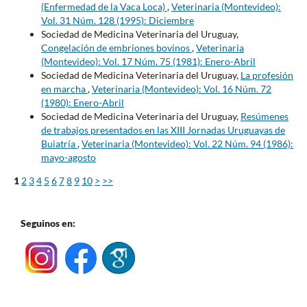
(Enfermedad de la Vaca Loca)
,
Veterinaria (Montevideo):
Vol. 31 Núm. 128 (1995): Diciembre
Sociedad de Medicina Veterinaria del Uruguay,
Congelación de embriones bovinos
,
Veterinaria
(Montevideo): Vol. 17 Núm. 75 (1981): Enero-Abril
Sociedad de Medicina Veterinaria del Uruguay,
La profesión
en marcha
,
Veterinaria (Montevideo): Vol. 16 Núm. 72
(1980): Enero-Abril
Sociedad de Medicina Veterinaria del Uruguay,
Resúmenes
de trabajos presentados en las XIII Jornadas Uruguayas de
Buiatría
,
Veterinaria (Montevideo): Vol. 22 Núm. 94 (1986):
mayo-agosto
1
2
3
4
5
6
7
8
9
10
>
>>
Seguinos en: