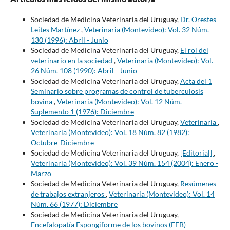
Sociedad de Medicina Veterinaria del Uruguay,
Dr. Orestes
Leites Martínez
,
Veterinaria (Montevideo): Vol. 32 Núm.
130 (1996): Abril - Junio
Sociedad de Medicina Veterinaria del Uruguay,
El rol del
veterinario en la sociedad
,
Veterinaria (Montevideo): Vol.
26 Núm. 108 (1990): Abril - Junio
Sociedad de Medicina Veterinaria del Uruguay,
Acta del 1
Seminario sobre programas de control de tuberculosis
bovina
,
Veterinaria (Montevideo): Vol. 12 Núm.
Suplemento 1 (1976): Diciembre
Sociedad de Medicina Veterinaria del Uruguay,
Veterinaria
,
Veterinaria (Montevideo): Vol. 18 Núm. 82 (1982):
Octubre-Diciembre
Sociedad de Medicina Veterinaria del Uruguay,
[Editorial]
,
Veterinaria (Montevideo): Vol. 39 Núm. 154 (2004): Enero -
Marzo
Sociedad de Medicina Veterinaria del Uruguay,
Resúmenes
de trabajos extranjeros
,
Veterinaria (Montevideo): Vol. 14
Núm. 66 (1977): Diciembre
Sociedad de Medicina Veterinaria del Uruguay,
Encefalopatía Espongiforme de los bovinos (EEB)