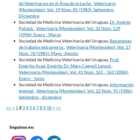
de Veterinarios en el Área de la Leche
,
Veterinaria
(Montevideo): Vol. 19 Núm. 85 (1983): Setiembre-
Diciembre
Sociedad de Medicina Veterinaria del Uruguay,
Dr. Andrés
Pollack
,
Veterinaria (Montevideo): Vol. 32 Núm. 129
(1996): Enero - Marzo
Sociedad de Medicina Veterinaria del Uruguay,
Resumenes
de trabajos extranjeros
,
Veterinaria (Montevideo): Vol. 17
Núm. 76 (1981): Mayo -Agosto
Sociedad de Medicina Veterinaria del Uruguay,
Prof.
Emérito Acad. Emérito Dr. Marx Cagnoli Lansot
,
Veterinaria (Montevideo): Vol. 41 Núm. 161 - 162 (2006):
Enero - Junio
Sociedad de Medicina Veterinaria del Uruguay,
Información
gremial
,
Veterinaria (Montevideo): Vol. 22 Núm. 95 (1986):
Setiembre - diciembre
<<
<
1
2
3
4
5
6
7
8
9
10
>
>>
Seguinos en: