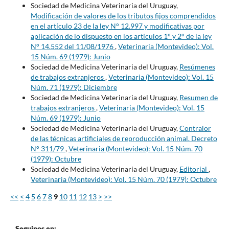
Sociedad de Medicina Veterinaria del Uruguay,
Modificación de valores de los tributos fijos comprendidos
en el artículo 23 de la ley N° 12.997 y modificativas por
aplicación de lo dispuesto en los artículos 1° y 2° de la ley
N° 14.552 del 11/08/1976
,
Veterinaria (Montevideo): Vol.
15 Núm. 69 (1979): Junio
Sociedad de Medicina Veterinaria del Uruguay,
Resúmenes
de trabajos extranjeros
,
Veterinaria (Montevideo): Vol. 15
Núm. 71 (1979): Diciembre
Sociedad de Medicina Veterinaria del Uruguay,
Resumen de
trabajos extranjeros
,
Veterinaria (Montevideo): Vol. 15
Núm. 69 (1979): Junio
Sociedad de Medicina Veterinaria del Uruguay,
Contralor
de las técnicas artificiales de reproducción animal. Decreto
N° 311/79
,
Veterinaria (Montevideo): Vol. 15 Núm. 70
(1979): Octubre
Sociedad de Medicina Veterinaria del Uruguay,
Editorial
,
Veterinaria (Montevideo): Vol. 15 Núm. 70 (1979): Octubre
<<
<
4
5
6
7
8
9
10
11
12
13
>
>>
Seguinos en: