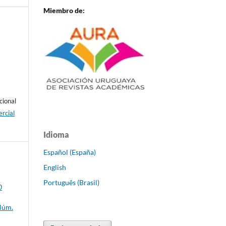
Miembro de:
cional
rcial
Idioma
Español (España)
English
Português (Brasil)
0
 Núm.