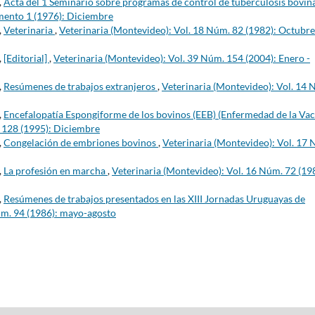
,
Acta del 1 Seminario sobre programas de control de tuberculosis bovin
mento 1 (1976): Diciembre
,
Veterinaria
,
Veterinaria (Montevideo): Vol. 18 Núm. 82 (1982): Octubre
,
[Editorial]
,
Veterinaria (Montevideo): Vol. 39 Núm. 154 (2004): Enero -
,
Resúmenes de trabajos extranjeros
,
Veterinaria (Montevideo): Vol. 14 
,
Encefalopatía Espongiforme de los bovinos (EEB) (Enfermedad de la Va
. 128 (1995): Diciembre
,
Congelación de embriones bovinos
,
Veterinaria (Montevideo): Vol. 17
,
La profesión en marcha
,
Veterinaria (Montevideo): Vol. 16 Núm. 72 (19
,
Resúmenes de trabajos presentados en las XIII Jornadas Uruguayas de
úm. 94 (1986): mayo-agosto