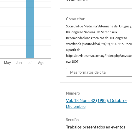
Cómo citar
Sociedad de Medicina Veterinaria del Uruguay. 
III Congreso Nacional de Veterinaria :
Recomendaciones técnicas del III Congreso.
Veterinaria (Montevideo)
,
18
(82), 114–116. Rec
a partir de
https://revistasmvu.com.uy/index.php/smvu/art
ew/1007
Más formatos de cita
Número
Vol. 18 Núm. 82 (1982): Octubre-
Diciembre
Sección
Trabajos presentados en eventos