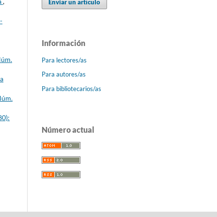
a
,
Enviar un artículo
-
Información
Núm.
Para lectores/as
Para autores/as
ca
Para bibliotecarios/as
 Núm.
80):
Número actual