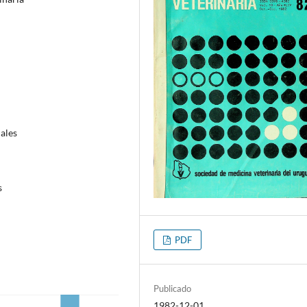
males
s
PDF
Publicado
1982-12-01