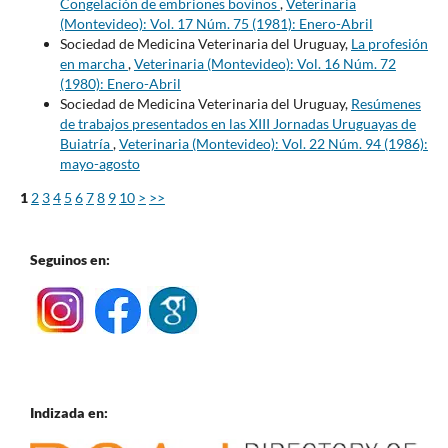
Congelación de embriones bovinos
,
Veterinaria
(Montevideo): Vol. 17 Núm. 75 (1981): Enero-Abril
Sociedad de Medicina Veterinaria del Uruguay,
La profesión
en marcha
,
Veterinaria (Montevideo): Vol. 16 Núm. 72
(1980): Enero-Abril
Sociedad de Medicina Veterinaria del Uruguay,
Resúmenes
de trabajos presentados en las XIII Jornadas Uruguayas de
Buiatría
,
Veterinaria (Montevideo): Vol. 22 Núm. 94 (1986):
mayo-agosto
1
2
3
4
5
6
7
8
9
10
>
>>
Seguinos en:
Indizada en: