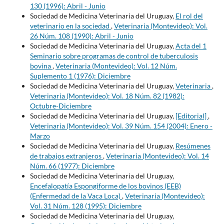
130 (1996): Abril - Junio
Sociedad de Medicina Veterinaria del Uruguay,
El rol del
veterinario en la sociedad
,
Veterinaria (Montevideo): Vol.
26 Núm. 108 (1990): Abril - Junio
Sociedad de Medicina Veterinaria del Uruguay,
Acta del 1
Seminario sobre programas de control de tuberculosis
bovina
,
Veterinaria (Montevideo): Vol. 12 Núm.
Suplemento 1 (1976): Diciembre
Sociedad de Medicina Veterinaria del Uruguay,
Veterinaria
,
Veterinaria (Montevideo): Vol. 18 Núm. 82 (1982):
Octubre-Diciembre
Sociedad de Medicina Veterinaria del Uruguay,
[Editorial]
,
Veterinaria (Montevideo): Vol. 39 Núm. 154 (2004): Enero -
Marzo
Sociedad de Medicina Veterinaria del Uruguay,
Resúmenes
de trabajos extranjeros
,
Veterinaria (Montevideo): Vol. 14
Núm. 66 (1977): Diciembre
Sociedad de Medicina Veterinaria del Uruguay,
Encefalopatía Espongiforme de los bovinos (EEB)
(Enfermedad de la Vaca Loca)
,
Veterinaria (Montevideo):
Vol. 31 Núm. 128 (1995): Diciembre
Sociedad de Medicina Veterinaria del Uruguay,