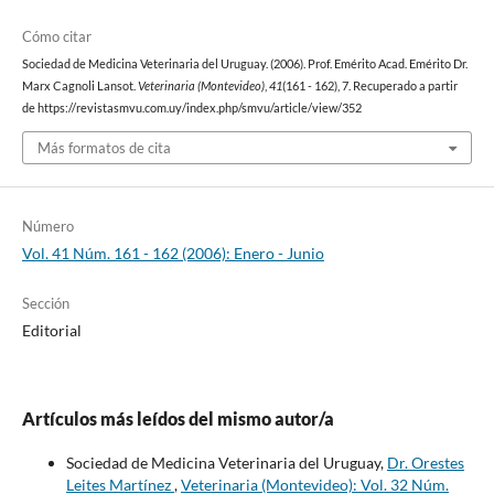
Cómo citar
Sociedad de Medicina Veterinaria del Uruguay. (2006). Prof. Emérito Acad. Emérito Dr.
Marx Cagnoli Lansot.
Veterinaria (Montevideo)
,
41
(161 - 162), 7. Recuperado a partir
de https://revistasmvu.com.uy/index.php/smvu/article/view/352
Más formatos de cita
Número
Vol. 41 Núm. 161 - 162 (2006): Enero - Junio
Sección
Editorial
Artículos más leídos del mismo autor/a
Sociedad de Medicina Veterinaria del Uruguay,
Dr. Orestes
Leites Martínez
,
Veterinaria (Montevideo): Vol. 32 Núm.