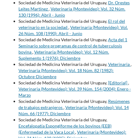
Sociedad de Medicina Veterinaria del Uruguay,
Dr. Orestes
Leites Martínez
,
Veterinaria (Montevideo): Vol. 32 Núm.
130 (1996): Abril - Junio
Sociedad de Medicina Veterinaria del Uruguay,
El rol del
veterinario en la sociedad
,
Veterinaria (Montevideo): Vol.
26 Núm. 108 (1990): Abril - Junio
Sociedad de Medicina Veterinaria del Uruguay,
Acta del 1
Seminario sobre programas de control de tuberculosis
bovina
,
Veterinaria (Montevideo): Vol. 12 Núm.
Suplemento 1 (1976): Diciembre
Sociedad de Medicina Veterinaria del Uruguay,
Veterinaria
,
Veterinaria (Montevideo): Vol. 18 Núm. 82 (1982):
Octubre-Diciembre
Sociedad de Medicina Veterinaria del Uruguay,
[Editorial]
,
Veterinaria (Montevideo): Vol. 39 Núm. 154 (2004): Enero -
Marzo
Sociedad de Medicina Veterinaria del Uruguay,
Resúmenes
de trabajos extranjeros
,
Veterinaria (Montevideo): Vol. 14
Núm. 66 (1977): Diciembre
Sociedad de Medicina Veterinaria del Uruguay,
Encefalopatía Espongiforme de los bovinos (EEB)
(Enfermedad de la Vaca Loca)
,
Veterinaria (Montevideo):