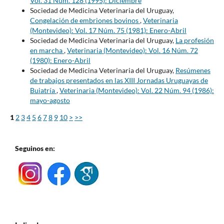
Vol. 31 Núm. 128 (1995): Diciembre
Sociedad de Medicina Veterinaria del Uruguay,
Congelación de embriones bovinos
,
Veterinaria
(Montevideo): Vol. 17 Núm. 75 (1981): Enero-Abril
Sociedad de Medicina Veterinaria del Uruguay,
La profesión
en marcha
,
Veterinaria (Montevideo): Vol. 16 Núm. 72
(1980): Enero-Abril
Sociedad de Medicina Veterinaria del Uruguay,
Resúmenes
de trabajos presentados en las XIII Jornadas Uruguayas de
Buiatría
,
Veterinaria (Montevideo): Vol. 22 Núm. 94 (1986):
mayo-agosto
1
2
3
4
5
6
7
8
9
10
>
>>
Seguinos en: