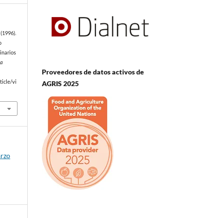
(1996).
o
inarios
ia
Proveedores de datos activos de
e
icle/vi
AGRIS 2025
arzo