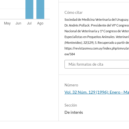
Cómo citar
Sociedad de Medicina Veterinaria del Uruguay. 
Dr. Andrés Pollack: Presidente del VIº Congres
Nacional de Veterinaria y 1º Congreso de Veter
Especialistas en Pequeños Animales.
Veterinar
(Montevideo)
,
32
(129), 5. Recuperado a partir d
https://revistasmvu.com.uy/index.php/smvu/art
ew/584
Más formatos de cita
Número
Vol. 32 Núm. 129 (1996): Enero - M
Sección
De interés