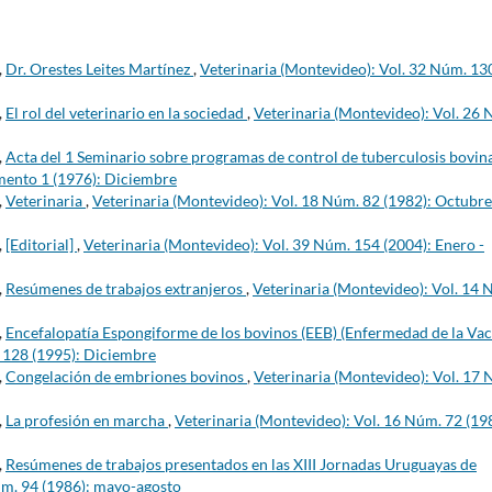
,
Dr. Orestes Leites Martínez
,
Veterinaria (Montevideo): Vol. 32 Núm. 13
,
El rol del veterinario en la sociedad
,
Veterinaria (Montevideo): Vol. 26
,
Acta del 1 Seminario sobre programas de control de tuberculosis bovin
mento 1 (1976): Diciembre
,
Veterinaria
,
Veterinaria (Montevideo): Vol. 18 Núm. 82 (1982): Octubre
,
[Editorial]
,
Veterinaria (Montevideo): Vol. 39 Núm. 154 (2004): Enero -
,
Resúmenes de trabajos extranjeros
,
Veterinaria (Montevideo): Vol. 14 
,
Encefalopatía Espongiforme de los bovinos (EEB) (Enfermedad de la Va
. 128 (1995): Diciembre
,
Congelación de embriones bovinos
,
Veterinaria (Montevideo): Vol. 17
,
La profesión en marcha
,
Veterinaria (Montevideo): Vol. 16 Núm. 72 (19
,
Resúmenes de trabajos presentados en las XIII Jornadas Uruguayas de
úm. 94 (1986): mayo-agosto