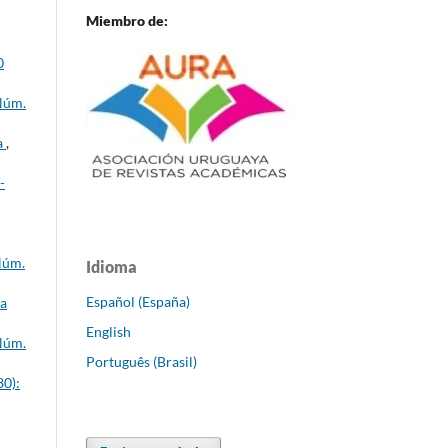
Miembro de:
0
 Núm.
a
,
-
Núm.
Idioma
Español (España)
ca
English
 Núm.
Português (Brasil)
80):