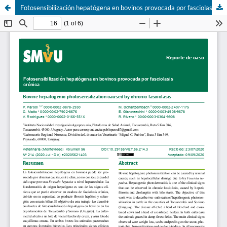
Fotosensibilización hepatógena en bovinos provocada por fasciolasis crónica