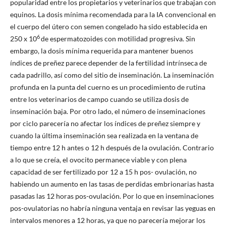
popularidad entre los propietarios y veterinarios que trabajan con
equinos. La dosis mínima recomendada para la IA convencional en
el cuerpo del útero con semen congelado ha sido establecida en
6
250 x 10
de espermatozoides con motilidad progresiva. Sin
embargo, la dosis mínima requerida para mantener buenos
índices de preñez parece depender de la fertilidad intrínseca de
cada padrillo, así como del sitio de inseminación. La inseminación
profunda en la punta del cuerno es un procedimiento de rutina
entre los veterinarios de campo cuando se utiliza dosis de
inseminación baja. Por otro lado, el número de inseminaciones
por ciclo parecería no afectar los índices de preñez siempre y
cuando la última inseminación sea realizada en la ventana de
tiempo entre 12 h antes o 12 h después de la ovulación. Contrario
a lo que se creía, el ovocito permanece viable y con plena
capacidad de ser fertilizado por 12 a 15 h pos- ovulación, no
habiendo un aumento en las tasas de perdidas embrionarias hasta
pasadas las 12 horas pos-ovulación. Por lo que en inseminaciones
pos-ovulatorias no habría ninguna ventaja en revisar las yeguas en
intervalos menores a 12 horas, ya que no parecería mejorar los