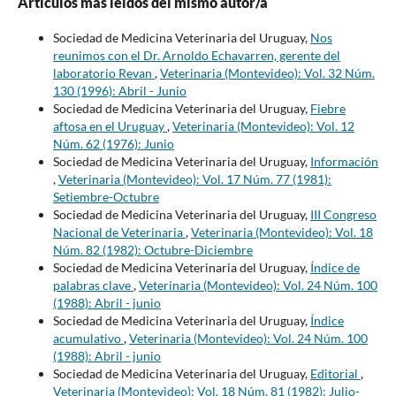
Artículos más leídos del mismo autor/a
Sociedad de Medicina Veterinaria del Uruguay,
Nos
reunimos con el Dr. Arnoldo Echavarren, gerente del
laboratorio Revan
,
Veterinaria (Montevideo): Vol. 32 Núm.
130 (1996): Abril - Junio
Sociedad de Medicina Veterinaria del Uruguay,
Fiebre
aftosa en el Uruguay
,
Veterinaria (Montevideo): Vol. 12
Núm. 62 (1976): Junio
Sociedad de Medicina Veterinaria del Uruguay,
Información
,
Veterinaria (Montevideo): Vol. 17 Núm. 77 (1981):
Setiembre-Octubre
Sociedad de Medicina Veterinaria del Uruguay,
III Congreso
Nacional de Veterinaria
,
Veterinaria (Montevideo): Vol. 18
Núm. 82 (1982): Octubre-Diciembre
Sociedad de Medicina Veterinaria del Uruguay,
Índice de
palabras clave
,
Veterinaria (Montevideo): Vol. 24 Núm. 100
(1988): Abril - junio
Sociedad de Medicina Veterinaria del Uruguay,
Índice
acumulativo
,
Veterinaria (Montevideo): Vol. 24 Núm. 100
(1988): Abril - junio
Sociedad de Medicina Veterinaria del Uruguay,
Editorial
,
Veterinaria (Montevideo): Vol. 18 Núm. 81 (1982): Julio-