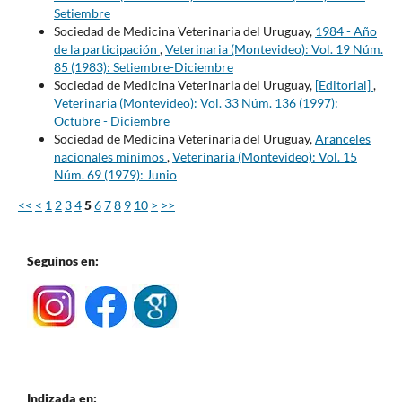
Setiembre
Sociedad de Medicina Veterinaria del Uruguay,
1984 - Año
de la participación
,
Veterinaria (Montevideo): Vol. 19 Núm.
85 (1983): Setiembre-Diciembre
Sociedad de Medicina Veterinaria del Uruguay,
[Editorial]
,
Veterinaria (Montevideo): Vol. 33 Núm. 136 (1997):
Octubre - Diciembre
Sociedad de Medicina Veterinaria del Uruguay,
Aranceles
nacionales mínimos
,
Veterinaria (Montevideo): Vol. 15
Núm. 69 (1979): Junio
<<
<
1
2
3
4
5
6
7
8
9
10
>
>>
Seguinos en:
Indizada en: