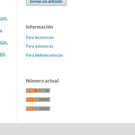
Enviar un artículo
Núm.
Información
ca
Para lectores/as
 Núm.
Para autores/as
80):
Para bibliotecarios/as
Número actual