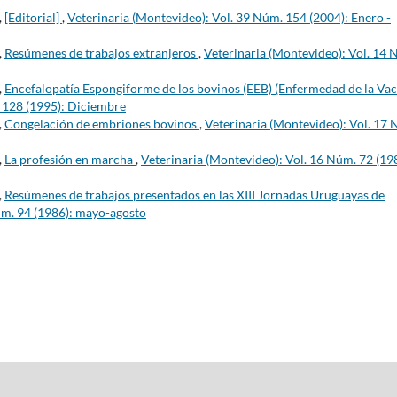
,
[Editorial]
,
Veterinaria (Montevideo): Vol. 39 Núm. 154 (2004): Enero -
,
Resúmenes de trabajos extranjeros
,
Veterinaria (Montevideo): Vol. 14 
,
Encefalopatía Espongiforme de los bovinos (EEB) (Enfermedad de la Va
. 128 (1995): Diciembre
,
Congelación de embriones bovinos
,
Veterinaria (Montevideo): Vol. 17
,
La profesión en marcha
,
Veterinaria (Montevideo): Vol. 16 Núm. 72 (19
,
Resúmenes de trabajos presentados en las XIII Jornadas Uruguayas de
úm. 94 (1986): mayo-agosto