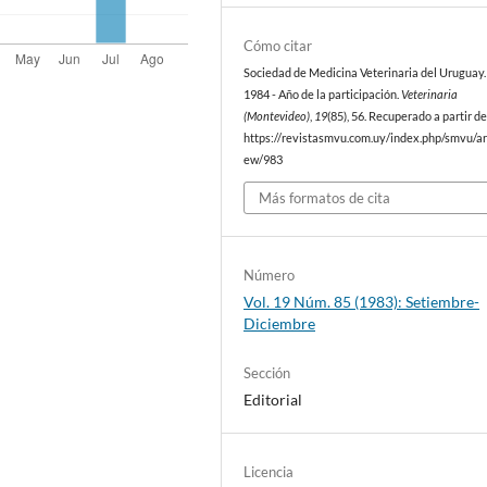
Cómo citar
Sociedad de Medicina Veterinaria del Uruguay. 
1984 - Año de la participación.
Veterinaria
(Montevideo)
,
19
(85), 56. Recuperado a partir d
https://revistasmvu.com.uy/index.php/smvu/art
ew/983
Más formatos de cita
Número
Vol. 19 Núm. 85 (1983): Setiembre-
Diciembre
Sección
Editorial
Licencia