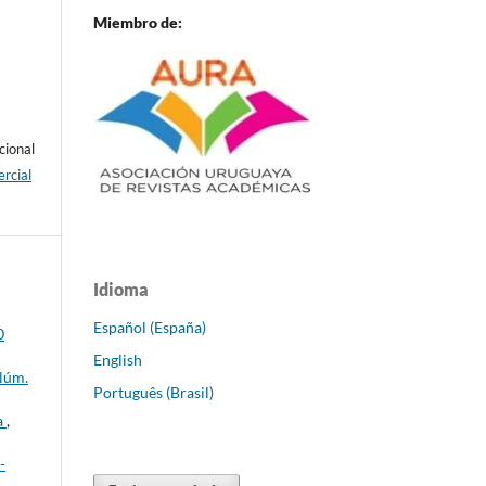
Miembro de:
cional
rcial
Idioma
Español (España)
0
English
 Núm.
Português (Brasil)
a
,
-