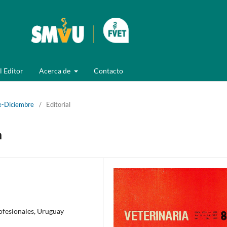
l Editor
Acerca de
Contacto
e-Diciembre
/
Editorial
n
ofesionales, Uruguay