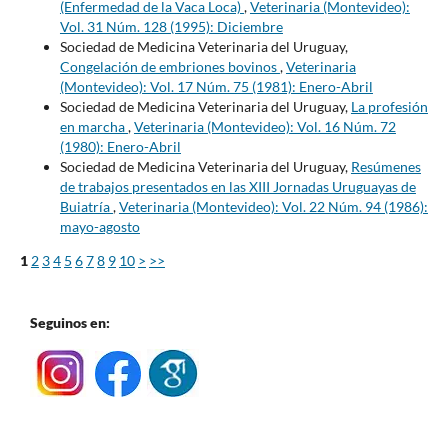
(Enfermedad de la Vaca Loca)
,
Veterinaria (Montevideo):
Vol. 31 Núm. 128 (1995): Diciembre
Sociedad de Medicina Veterinaria del Uruguay,
Congelación de embriones bovinos
,
Veterinaria
(Montevideo): Vol. 17 Núm. 75 (1981): Enero-Abril
Sociedad de Medicina Veterinaria del Uruguay,
La profesión
en marcha
,
Veterinaria (Montevideo): Vol. 16 Núm. 72
(1980): Enero-Abril
Sociedad de Medicina Veterinaria del Uruguay,
Resúmenes
de trabajos presentados en las XIII Jornadas Uruguayas de
Buiatría
,
Veterinaria (Montevideo): Vol. 22 Núm. 94 (1986):
mayo-agosto
1
2
3
4
5
6
7
8
9
10
>
>>
Seguinos en: