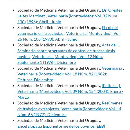
Sociedad de Medicina Veterinaria del Uruguay,
Dr. Orestes
Leites Martínez
,
Veterinaria (Montevideo): Vol. 32 Núm.
130 (1996): Abril - Junio
Sociedad de Medicina Veterinaria del Uruguay,
El rol del
veterinario en la sociedad
,
Veterinaria (Montevideo): Vol.
26 Núm. 108 (1990): Abril - Junio
Sociedad de Medicina Veterinaria del Uruguay,
Acta del 1
Seminario sobre programas de control de tuberculosis
bovina
,
Veterinaria (Montevideo): Vol. 12 Núm.
Suplemento 1 (1976): Diciembre
Sociedad de Medicina Veterinaria del Uruguay,
Veterinaria
,
Veterinaria (Montevideo): Vol. 18 Núm. 82 (1982):
Octubre-Diciembre
Sociedad de Medicina Veterinaria del Uruguay,
[Editorial]
,
Veterinaria (Montevideo): Vol. 39 Núm. 154 (2004): Enero -
Marzo
Sociedad de Medicina Veterinaria del Uruguay,
Resúmenes
de trabajos extranjeros
,
Veterinaria (Montevideo): Vol. 14
Núm. 66 (1977): Diciembre
Sociedad de Medicina Veterinaria del Uruguay,
Encefalopatía Espongiforme de los bovinos (EEB)