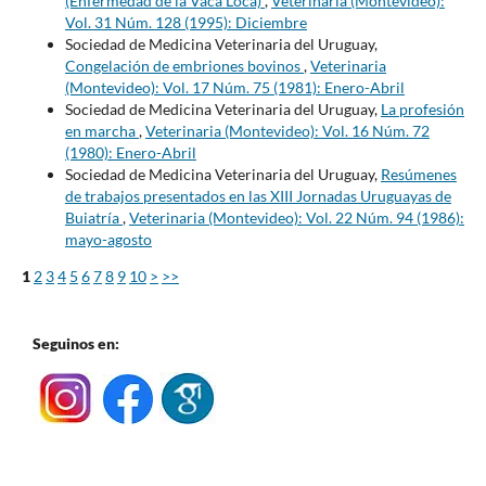
(Enfermedad de la Vaca Loca)
,
Veterinaria (Montevideo):
Vol. 31 Núm. 128 (1995): Diciembre
Sociedad de Medicina Veterinaria del Uruguay,
Congelación de embriones bovinos
,
Veterinaria
(Montevideo): Vol. 17 Núm. 75 (1981): Enero-Abril
Sociedad de Medicina Veterinaria del Uruguay,
La profesión
en marcha
,
Veterinaria (Montevideo): Vol. 16 Núm. 72
(1980): Enero-Abril
Sociedad de Medicina Veterinaria del Uruguay,
Resúmenes
de trabajos presentados en las XIII Jornadas Uruguayas de
Buiatría
,
Veterinaria (Montevideo): Vol. 22 Núm. 94 (1986):
mayo-agosto
1
2
3
4
5
6
7
8
9
10
>
>>
Seguinos en: