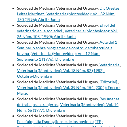
Sociedad de Medicina Veterinaria del Uruguay,
Dr. Orestes
Leites Martínez
,
Veterinaria (Montevideo): Vol. 32 Núm.
130 (1996): Abril - Junio
Sociedad de Medicina Veterinaria del Uruguay,
El rol del
veterinario en la sociedad
,
Veterinaria (Montevideo): Vol.
26 Núm. 108 (1990): Abril - Junio
Sociedad de Medicina Veterinaria del Uruguay,
Acta del 1
Seminario sobre programas de control de tuberculosis
bovina
,
Veterinaria (Montevideo): Vol. 12 Núm.
Suplemento 1 (1976): Diciembre
Sociedad de Medicina Veterinaria del Uruguay,
Veterinaria
,
Veterinaria (Montevideo): Vol. 18 Núm. 82 (1982):
Octubre-Diciembre
Sociedad de Medicina Veterinaria del Uruguay,
[Editorial]
,
Veterinaria (Montevideo): Vol. 39 Núm. 154 (2004): Enero -
Marzo
Sociedad de Medicina Veterinaria del Uruguay,
Resúmenes
de trabajos extranjeros
,
Veterinaria (Montevideo): Vol. 14
Núm. 66 (1977): Diciembre
Sociedad de Medicina Veterinaria del Uruguay,
Encefalopatía Espongiforme de los bovinos (EEB)