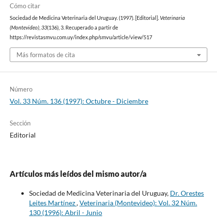
Cómo citar
Sociedad de Medicina Veterinaria del Uruguay. (1997). [Editorial].
Veterinaria
(Montevideo)
,
33
(136), 3. Recuperado a partir de
https://revistasmvu.com.uy/index.php/smvu/article/view/517
Más formatos de cita
Número
Vol. 33 Núm. 136 (1997): Octubre - Diciembre
Sección
Editorial
Artículos más leídos del mismo autor/a
Sociedad de Medicina Veterinaria del Uruguay,
Dr. Orestes
Leites Martínez
,
Veterinaria (Montevideo): Vol. 32 Núm.
130 (1996): Abril - Junio