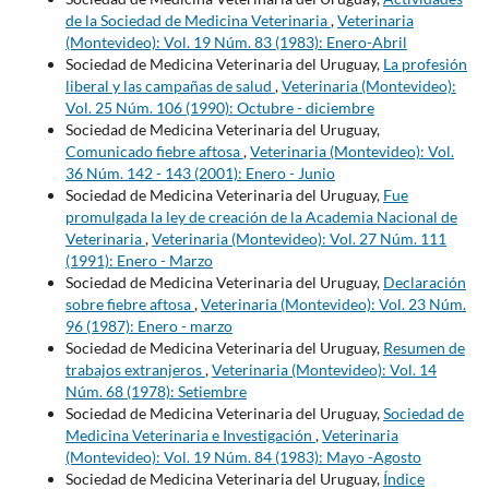
de la Sociedad de Medicina Veterinaria
,
Veterinaria
(Montevideo): Vol. 19 Núm. 83 (1983): Enero-Abril
Sociedad de Medicina Veterinaria del Uruguay,
La profesión
liberal y las campañas de salud
,
Veterinaria (Montevideo):
Vol. 25 Núm. 106 (1990): Octubre - diciembre
Sociedad de Medicina Veterinaria del Uruguay,
Comunicado fiebre aftosa
,
Veterinaria (Montevideo): Vol.
36 Núm. 142 - 143 (2001): Enero - Junio
Sociedad de Medicina Veterinaria del Uruguay,
Fue
promulgada la ley de creación de la Academia Nacional de
Veterinaria
,
Veterinaria (Montevideo): Vol. 27 Núm. 111
(1991): Enero - Marzo
Sociedad de Medicina Veterinaria del Uruguay,
Declaración
sobre fiebre aftosa
,
Veterinaria (Montevideo): Vol. 23 Núm.
96 (1987): Enero - marzo
Sociedad de Medicina Veterinaria del Uruguay,
Resumen de
trabajos extranjeros
,
Veterinaria (Montevideo): Vol. 14
Núm. 68 (1978): Setiembre
Sociedad de Medicina Veterinaria del Uruguay,
Sociedad de
Medicina Veterinaria e Investigación
,
Veterinaria
(Montevideo): Vol. 19 Núm. 84 (1983): Mayo -Agosto
Sociedad de Medicina Veterinaria del Uruguay,
Índice