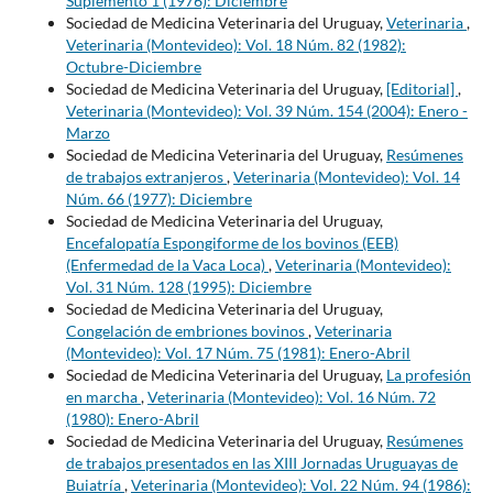
Suplemento 1 (1976): Diciembre
Sociedad de Medicina Veterinaria del Uruguay,
Veterinaria
,
Veterinaria (Montevideo): Vol. 18 Núm. 82 (1982):
Octubre-Diciembre
Sociedad de Medicina Veterinaria del Uruguay,
[Editorial]
,
Veterinaria (Montevideo): Vol. 39 Núm. 154 (2004): Enero -
Marzo
Sociedad de Medicina Veterinaria del Uruguay,
Resúmenes
de trabajos extranjeros
,
Veterinaria (Montevideo): Vol. 14
Núm. 66 (1977): Diciembre
Sociedad de Medicina Veterinaria del Uruguay,
Encefalopatía Espongiforme de los bovinos (EEB)
(Enfermedad de la Vaca Loca)
,
Veterinaria (Montevideo):
Vol. 31 Núm. 128 (1995): Diciembre
Sociedad de Medicina Veterinaria del Uruguay,
Congelación de embriones bovinos
,
Veterinaria
(Montevideo): Vol. 17 Núm. 75 (1981): Enero-Abril
Sociedad de Medicina Veterinaria del Uruguay,
La profesión
en marcha
,
Veterinaria (Montevideo): Vol. 16 Núm. 72
(1980): Enero-Abril
Sociedad de Medicina Veterinaria del Uruguay,
Resúmenes
de trabajos presentados en las XIII Jornadas Uruguayas de
Buiatría
,
Veterinaria (Montevideo): Vol. 22 Núm. 94 (1986):