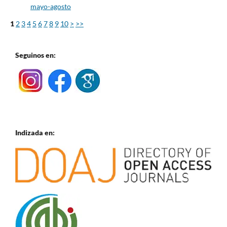
mayo-agosto
1
2
3
4
5
6
7
8
9
10
>
>>
Seguinos en:
Indizada en: