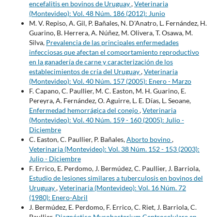
encefalitis en bovinos de Uruguay
,
Veterinaria
(Montevideo): Vol. 48 Núm. 186 (2012): Junio
M. V. Repiso, A. Gil, P. Bañales, N. D'Anatro, L. Fernández, H.
Guarino, B. Herrera, A. Núñez, M. Olivera, T. Osawa, M.
Silva,
Prevalencia de las principales enfermedades
infecciosas que afectan el comportamiento reproductivo
en la ganadería de carne y caracterización de los
establecimientos de cría del Uruguay
,
Veterinaria
(Montevideo): Vol. 40 Núm. 157 (2005): Enero - Marzo
F. Capano, C. Paullier, M. C. Easton, M. H. Guarino, E.
Pereyra, A. Fernández, O. Aguirre, L. E. Días, L. Seoane,
Enfermedad hemorrágica del conejo
,
Veterinaria
(Montevideo): Vol. 40 Núm. 159 - 160 (2005): Julio -
Diciembre
C. Easton, C. Paullier, P. Bañales,
Aborto bovino
,
Veterinaria (Montevideo): Vol. 38 Núm. 152 - 153 (2003):
Julio - Diciembre
F. Errico, E. Perdomo, J. Bermúdez, C. Paullier, J. Barriola,
Estudio de lesiones similares a tuberculosis en bovinos del
Uruguay
,
Veterinaria (Montevideo): Vol. 16 Núm. 72
(1980): Enero-Abril
J. Bermúdez, E. Perdomo, F. Errico, C. Riet, J. Barriola, C.
Paullier,
Diagnóstico Mycobacterium Centrocelulare en