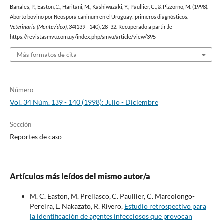
Bañales, P., Easton, C., Haritani, M., Kashiwazaki, Y., Paullier, C., & Pizzorno, M. (1998).
Aborto bovino por Neospora caninum en el Uruguay: primeros diagnósticos.
Veterinaria (Montevideo)
,
34
(139 - 140), 28–32. Recuperado a partir de
https://revistasmvu.com.uy/index.php/smvu/article/view/395
Más formatos de cita
Número
Vol. 34 Núm. 139 - 140 (1998): Julio - Diciembre
Sección
Reportes de caso
Artículos más leídos del mismo autor/a
M. C. Easton, M. Preliasco, C. Paullier, C. Marcolongo-
Pereira, L. Nakazato, R. Rivero,
Estudio retrospectivo para
la identificación de agentes infecciosos que provocan