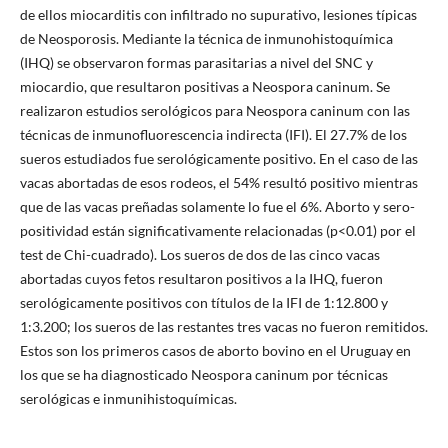
de ellos miocarditis con infiltrado no supurativo, lesiones típicas
de Neosporosis. Mediante la técnica de inmunohistoquímica
(IHQ) se observaron formas parasitarias a nivel del SNC y
miocardio, que resultaron positivas a Neospora caninum. Se
realizaron estudios serológicos para Neospora caninum con las
técnicas de inmunofluorescencia indirecta (IFI). El 27.7% de los
sueros estudiados fue serológicamente positivo. En el caso de las
vacas abortadas de esos rodeos, el 54% resultó positivo mientras
que de las vacas preñadas solamente lo fue el 6%. Aborto y sero-
positividad están significativamente relacionadas (p<0.01) por el
test de Chi-cuadrado). Los sueros de dos de las cinco vacas
abortadas cuyos fetos resultaron positivos a la IHQ, fueron
serológicamente positivos con títulos de la IFI de 1:12.800 y
1:3.200; los sueros de las restantes tres vacas no fueron remitidos.
Estos son los primeros casos de aborto bovino en el Uruguay en
los que se ha diagnosticado Neospora caninum por técnicas
serológicas e inmunihistoquímicas.