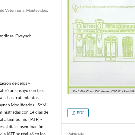
de Veterinaria, Montevideo,
landinas, Ovsynch,
zación de celos y
alizó un ensayo con tres
vos. Los tratamientos
tsynch Modificado (HSYM)
inistradas con 14 días de
PDF
l a tiempo fijo (IATF) -
s al día e inseminación
y la IATF se realizó en los
Publicado