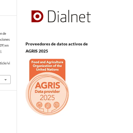
ón de
aciones
Proveedores de datos activos de
ATF) en
AGRIS 2025
)
,
icle/vi