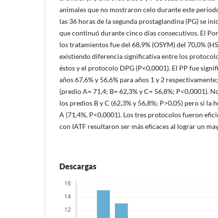
animales que no mostraron celo durante este período
las 36 horas de la segunda prostaglandina (PG) se inic
que continuó durante cinco días consecutivos. El Po
los tratamientos fue del 68,9% (OSYM) del 70,0% (H
existiendo diferencia significativa entre los protocol
éstos y el protocolo DPG (P<0,0001). El PP fue signi
años 67,6% y 56,6% para años 1 y 2 respectivamente;
(predio A= 71,4; B= 62,3% y C= 56,8%; P<0,0001). No
los predios B y C (62,3% y 56,8%; P>0,05) pero si la h
A (71,4%, P<0,0001). Los tres protocolos fueron efic
con IATF resultaron ser más eficaces al lograr un ma
Descargas