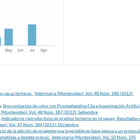
n vacas lecheras
,
Veterinaria (Montevideo): Vol. 48 Núm. 188 (2012):
y,
Sincronización de celos con Prostaglandina F2α e Inseminación Artifici
a (Montevideo): Vol. 48 Núm. 187 (2012): Setiembre
,
Indicadores reproductivos en predios lecheros en Uruguay: Resultados 
deo): Vol. 47 Núm. 184 (2011): Diciembre
cto de la adición de progesterona inyectable en base oleosa a un protoco
sometidas a destete precoz
,
Veterinaria (Montevideo): Vol. 50 Núm. 195