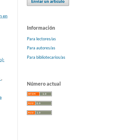
Enviar un artículo
n en
Información
Para lectores/as
Para autores/as
Para bibliotecarios/as
o):
s
,
Número actual
a