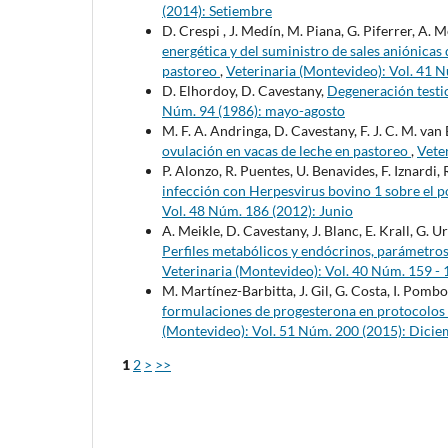
(2014): Setiembre
D. Crespi , J. Medín, M. Piana, G. Piferrer, A. 
energética y del suministro de sales aniónicas
pastoreo
,
Veterinaria (Montevideo): Vol. 41 N
D. Elhordoy, D. Cavestany,
Degeneración testic
Núm. 94 (1986): mayo-agosto
M. F. A. Andringa, D. Cavestany, F. J. C. M. va
ovulación en vacas de leche en pastoreo
,
Vete
P. Alonzo, R. Puentes, U. Benavides, F. Iznardi,
infección con Herpesvirus bovino 1 sobre el p
Vol. 48 Núm. 186 (2012): Junio
A. Meikle, D. Cavestany, J. Blanc, E. Krall, G. U
Perfiles metabólicos y endócrinos, parámetros
Veterinaria (Montevideo): Vol. 40 Núm. 159 - 
M. Martínez-Barbitta, J. Gil, G. Costa, I. Pombo
formulaciones de progesterona en protocolos 
(Montevideo): Vol. 51 Núm. 200 (2015): Dici
1
2
>
>>