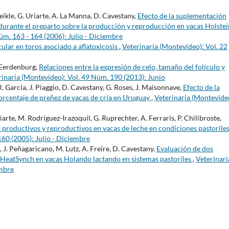
Meikle, G. Uriarte, A. La Manna, D. Cavestany,
Efecto de la suplementación
 durante el preparto sobre la producción y reproducción en vacas Holstei
úm. 163 - 164 (2006): Julio - Diciembre
ular en toros asociado a aflatoxicosis
,
Veterinaria (Montevideo): Vol. 22
n Eerdenburg,
Relaciones entre la expresión de celo, tamaño del folículo y
rinaria (Montevideo): Vol. 49 Núm. 190 (2013): Junio
 R. García, J. Piaggio, D. Cavestany, G. Roses, J. Maisonnave,
Efecto de la
orcentaje de preñez de vacas de cría en Uruguay
,
Veterinaria (Montevide
riarte, M. Rodríguez-Irazoquil, G. Ruprechter, A. Ferraris, P. Chilibroste,
 productivos y reproductivos en vacas de leche en condiciones pastorile
160 (2005): Julio - Diciembre
, J. Peñagaricano, M. Lutz, A. Freire, D. Cavestany,
Evaluación de dos
HeatSynch en vacas Holando lactando en sistemas pastoriles
,
Veterinari
embre