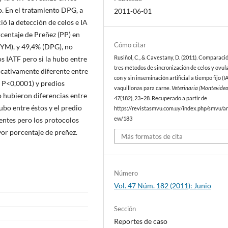
. En el tratamiento DPG, a
2011-06-01
ió la detección de celos e IA
rcentaje de Preñez (PP) en
Cómo citar
SYM), y 49,4% (DPG), no
os IATF pero si la hubo entre
Rusiñol, C., & Cavestany, D. (2011). Comparaci
tres métodos de sincronización de celos y ovul
ficativamente diferente entre
con y sin inseminación artificial a tiempo fijo (I
 P<0,0001) y predios
vaquillonas para carne.
Veterinaria (Montevideo
 hubieron diferencias entre
47
(182), 23–28. Recuperado a partir de
ubo entre éstos y el predio
https://revistasmvu.com.uy/index.php/smvu/art
ientes pero los protocolos
ew/183
yor porcentaje de preñez.
Más formatos de cita
Número
Vol. 47 Núm. 182 (2011): Junio
Sección
Reportes de caso