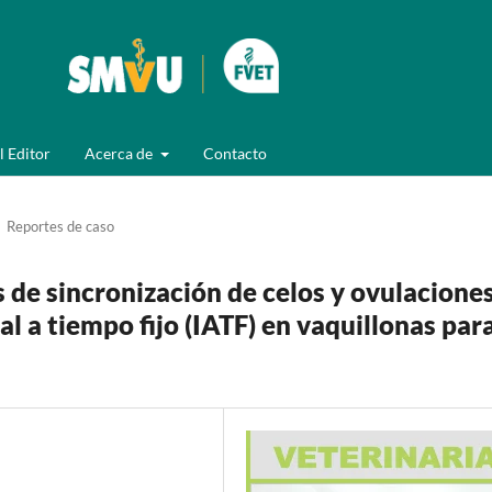
l Editor
Acerca de
Contacto
Reportes de caso
de sincronización de celos y ovulacione
al a tiempo fijo (IATF) en vaquillonas par