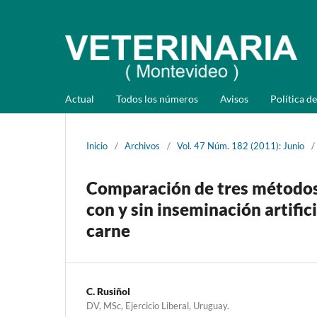
Actual
Todos los números
Avisos
Política de
Inicio
/
Archivos
/
Vol. 47 Núm. 182 (2011): Junio
/
Comparación de tres métodos 
con y sin inseminación artifici
carne
C. Rusiñol
DV, MSc, Ejercicio Liberal, Uruguay.