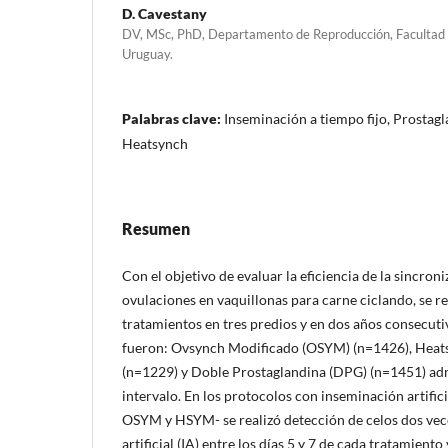
D. Cavestany
DV, MSc, PhD, Departamento de Reproducción, Facultad 
Uruguay.
Palabras clave:
Inseminación a tiempo fijo, Prostag
Heatsynch
Resumen
Con el objetivo de evaluar la eficiencia de la sincroni
ovulaciones en vaquillonas para carne ciclando, se re
tratamientos en tres predios y en dos años consecuti
fueron: Ovsynch Modificado (OSYM) (n=1426), Hea
(n=1229) y Doble Prostaglandina (DPG) (n=1451) adm
intervalo. En los protocolos con inseminación artificia
OSYM y HSYM- se realizó detección de celos dos vece
artificial (IA) entre los días 5 y 7 de cada tratamiento 