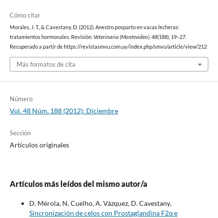
Cómo citar
Morales, J. T., & Cavestany, D. (2012). Anestro posparto en vacas lecheras:
tratamientos hormonales. Revisión.
Veterinaria (Montevideo)
,
48
(188), 19–27.
Recuperado a partir de https://revistasmvu.com.uy/index.php/smvu/article/view/212
Más formatos de cita
Número
Vol. 48 Núm. 188 (2012): Diciembre
Sección
Artículos originales
Artículos más leídos del mismo autor/a
D. Mérola, N. Cuelho, A. Vázquez, D. Cavestany,
Sincronización de celos con Prostaglandina F2α e