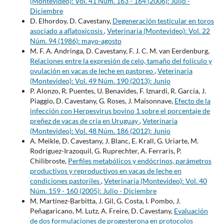
(Montevideo): Vol. 41 Núm. 163 - 164 (2006): Julio -
Diciembre
D. Elhordoy, D. Cavestany,
Degeneración testicular en toros
asociado a aflatoxicosis
,
Veterinaria (Montevideo): Vol. 22
Núm. 94 (1986): mayo-agosto
M. F. A. Andringa, D. Cavestany, F. J. C. M. van Eerdenburg,
Relaciones entre la expresión de celo, tamaño del folículo y
ovulación en vacas de leche en pastoreo
,
Veterinaria
(Montevideo): Vol. 49 Núm. 190 (2013): Junio
P. Alonzo, R. Puentes, U. Benavides, F. Iznardi, R. García, J.
Piaggio, D. Cavestany, G. Roses, J. Maisonnave,
Efecto de la
infección con Herpesvirus bovino 1 sobre el porcentaje de
preñez de vacas de cría en Uruguay
,
Veterinaria
(Montevideo): Vol. 48 Núm. 186 (2012): Junio
A. Meikle, D. Cavestany, J. Blanc, E. Krall, G. Uriarte, M.
Rodríguez-Irazoquil, G. Ruprechter, A. Ferraris, P.
Chilibroste,
Perfiles metabólicos y endócrinos, parámetros
productivos y reproductivos en vacas de leche en
condiciones pastoriles
,
Veterinaria (Montevideo): Vol. 40
Núm. 159 - 160 (2005): Julio - Diciembre
M. Martínez-Barbitta, J. Gil, G. Costa, I. Pombo, J.
Peñagaricano, M. Lutz, A. Freire, D. Cavestany,
Evaluación
de dos formulaciones de progesterona en protocolos