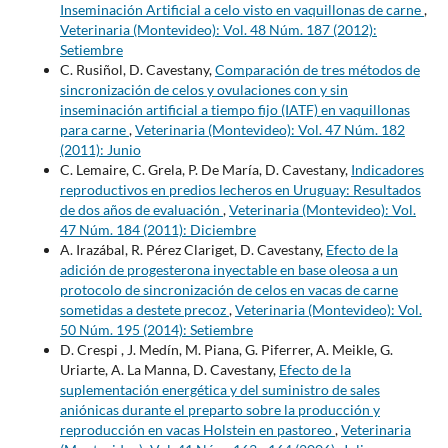
Inseminación Artificial a celo visto en vaquillonas de carne
,
Veterinaria (Montevideo): Vol. 48 Núm. 187 (2012):
Setiembre
C. Rusiñol, D. Cavestany,
Comparación de tres métodos de
sincronización de celos y ovulaciones con y sin
inseminación artificial a tiempo fijo (IATF) en vaquillonas
para carne
,
Veterinaria (Montevideo): Vol. 47 Núm. 182
(2011): Junio
C. Lemaire, C. Grela, P. De María, D. Cavestany,
Indicadores
reproductivos en predios lecheros en Uruguay: Resultados
de dos años de evaluación
,
Veterinaria (Montevideo): Vol.
47 Núm. 184 (2011): Diciembre
A. Irazábal, R. Pérez Clariget, D. Cavestany,
Efecto de la
adición de progesterona inyectable en base oleosa a un
protocolo de sincronización de celos en vacas de carne
sometidas a destete precoz
,
Veterinaria (Montevideo): Vol.
50 Núm. 195 (2014): Setiembre
D. Crespi , J. Medín, M. Piana, G. Piferrer, A. Meikle, G.
Uriarte, A. La Manna, D. Cavestany,
Efecto de la
suplementación energética y del suministro de sales
aniónicas durante el preparto sobre la producción y
reproducción en vacas Holstein en pastoreo
,
Veterinaria