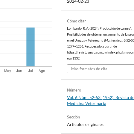
2024-02-23
Cómo citar
Lombardo, R. A. (2024). Producción de carnes*:
Posibilidades de obtener un aumento de la pro
en el Uruguay.
Veterinaria (Montevideo)
,
6
(52-53
1277–1286. Recuperado a partir de
https://revistasmvu.com.uy/index.php/smvu/art
ew/1332
Más formatos de cita
Número
Vol. 6 Núm. 52-53 (1952): Revista d
Medicina Veterinaria
Sección
Artículos originales