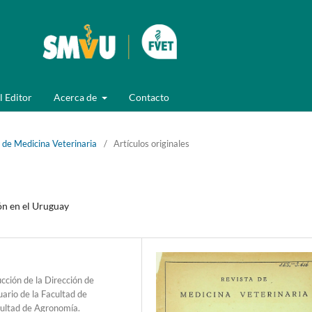
l Editor
Acerca de
Contacto
 de Medicina Veterinaria
/
Artículos originales
ón en el Uruguay
cción de la Dirección de
ario de la Facultad de
acultad de Agronomía.