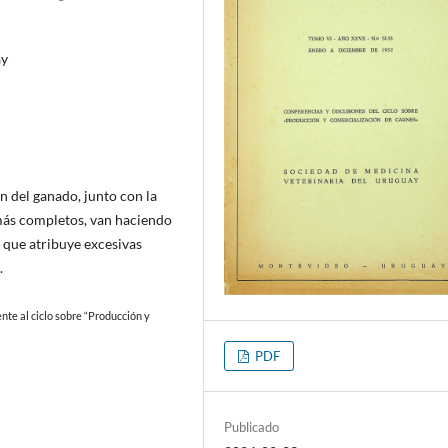
ay
 del ganado, junto con la
más completos, van haciendo
 que atribuye excesivas
.
nte al ciclo sobre “Producción y
PDF
Publicado