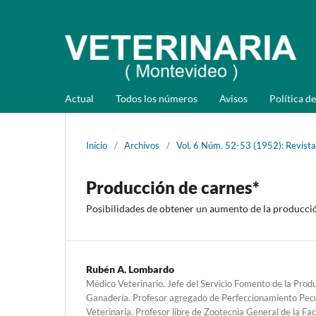
Actual
Todos los números
Avisos
Política de
Inicio
/
Archivos
/
Vol. 6 Núm. 52-53 (1952): Revista
Producción de carnes*
Posibilidades de obtener un aumento de la producci
Rubén A. Lombardo
Médico Veterinario. Jefe del Servicio Fomento de la Produ
Ganadería. Profesor agregado de Perfeccionamiento Pecu
Veterinaria. Profesor libre de Zootecnia General de la F