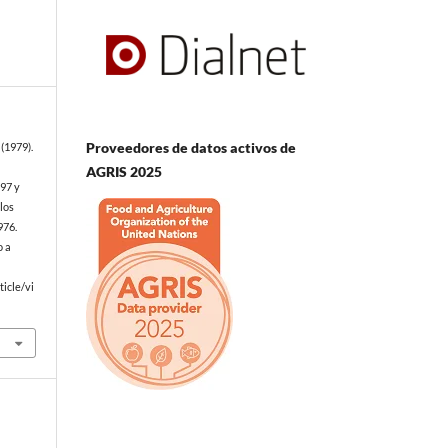
Proveedores de datos activos de
(1979).
AGRIS 2025
997 y
 los
976.
o a
icle/vi