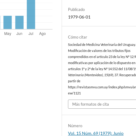
Publicado
1979-06-01
Cómo citar
Sociedad de Medicina Veterinaria del Uruguay. 
Modificación de valores de los tributos fijos
comprendidos en el artículo 23 de la ley N° 12.
modificativas por aplicación de lo dispuesto en
artículos 1° y 2° de la ley N° 14.552 del 11/08/1
Veterinaria (Montevideo)
,
15
(69), 37. Recuperad
partir de
https://revistasmvu.com.uy/index.php/smvu/art
ew/1121
Más formatos de cita
Número
Vol. 15 Núm. 69 (1979): Junio