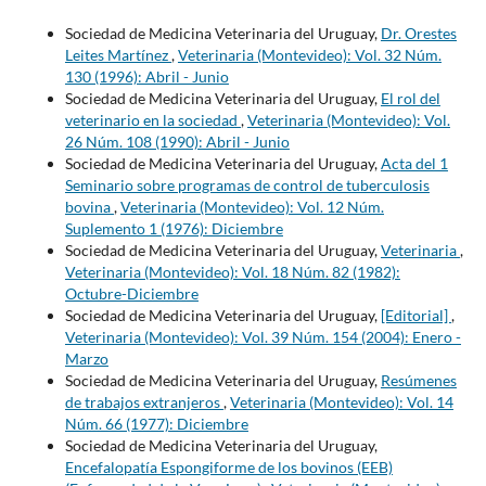
Sociedad de Medicina Veterinaria del Uruguay,
Dr. Orestes
Leites Martínez
,
Veterinaria (Montevideo): Vol. 32 Núm.
130 (1996): Abril - Junio
Sociedad de Medicina Veterinaria del Uruguay,
El rol del
veterinario en la sociedad
,
Veterinaria (Montevideo): Vol.
26 Núm. 108 (1990): Abril - Junio
Sociedad de Medicina Veterinaria del Uruguay,
Acta del 1
Seminario sobre programas de control de tuberculosis
bovina
,
Veterinaria (Montevideo): Vol. 12 Núm.
Suplemento 1 (1976): Diciembre
Sociedad de Medicina Veterinaria del Uruguay,
Veterinaria
,
Veterinaria (Montevideo): Vol. 18 Núm. 82 (1982):
Octubre-Diciembre
Sociedad de Medicina Veterinaria del Uruguay,
[Editorial]
,
Veterinaria (Montevideo): Vol. 39 Núm. 154 (2004): Enero -
Marzo
Sociedad de Medicina Veterinaria del Uruguay,
Resúmenes
de trabajos extranjeros
,
Veterinaria (Montevideo): Vol. 14
Núm. 66 (1977): Diciembre
Sociedad de Medicina Veterinaria del Uruguay,
Encefalopatía Espongiforme de los bovinos (EEB)