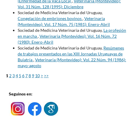
(Enfermedad de la Vaca Loca)
,
Veterinaria (Montevideo):
Vol. 31 Núm. 128 (1995): Diciembre
Sociedad de Medicina Veterinaria del Uruguay,
Congelación de embriones bovinos
,
Veterinaria
(Montevideo): Vol. 17 Núm. 75 (1981): Enero-Abril
Sociedad de Medicina Veterinaria del Uruguay,
La profesión
en marcha
,
Veterinaria (Montevideo): Vol. 16 Núm. 72
(1980): Enero-Abril
Sociedad de Medicina Veterinaria del Uruguay,
Resúmenes
de trabajos presentados en las XIII Jornadas Uruguayas de
Buiatría
,
Veterinaria (Montevideo): Vol. 22 Núm. 94 (1986):
mayo-agosto
1
2
3
4
5
6
7
8
9
10
>
>>
Seguinos en: