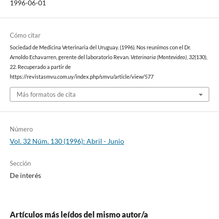
1996-06-01
Cómo citar
Sociedad de Medicina Veterinaria del Uruguay. (1996). Nos reunimos con el Dr.
Arnoldo Echavarren, gerente del laboratorio Revan.
Veterinaria (Montevideo)
,
32
(130),
22. Recuperado a partir de
https://revistasmvu.com.uy/index.php/smvu/article/view/577
Más formatos de cita
Número
Vol. 32 Núm. 130 (1996): Abril - Junio
Sección
De interés
Artículos más leídos del mismo autor/a