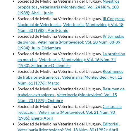
Sociedad de Medicina Veterinaria del Uruguay,
Nuestros
propósitos
,
Veterinaria (Montevideo): Vol. 24 Núm. 100
(1988): Abril - junio
Sociedad de Medicina Veterinaria del Uruguay,
III Congreso
Nacional de Veterinaria
,
Veterinaria (Montevideo): Vol. 18
Núm. 80 (1982): Abril-Junio
Sociedad de Medicina Veterinaria del Uruguay,
IV Jornadas
de ovinos
,
Veterinaria (Montevideo): Vol. 20 Núm. 88-89
(1984): Julio-Diciembre
Sociedad de Medicina Veterinaria del Uruguay,
La profesión
en marcha
,
Veterinaria (Montevideo): Vol. 16 Núm. 74
(1980): Setiembre-Diciembre
Sociedad de Medicina Veterinaria del Uruguay,
Resúmenes
de trabajos extranjeros
,
Veterinaria (Montevideo): Vol. 12
Núm. 61 (1976): Marzo
Sociedad de Medicina Veterinaria del Uruguay,
Resumen de
trabajos extranjeros
,
Veterinaria (Montevideo): Vol. 15
Núm. 70 (1979): Octubre
Sociedad de Medicina Veterinaria del Uruguay,
Cartas a la
redacción
,
Veterinaria (Montevideo): Vol. 21 Núm. 90
(1985): Enero-Abril
Sociedad de Medicina Veterinaria del Uruguay,
Editorial
,
Veterinaria (Montevideo): Vol. 18 Núm. 80 (1982): Abril-