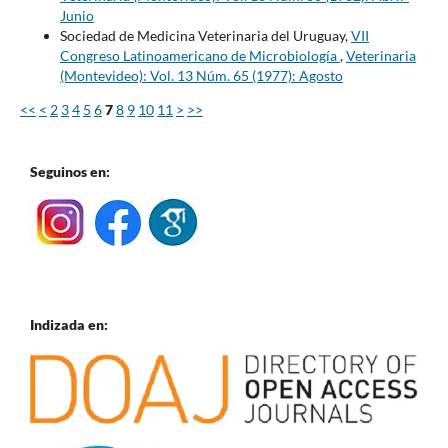
Junio
Sociedad de Medicina Veterinaria del Uruguay,
VII
Congreso Latinoamericano de Microbiología
,
Veterinaria
(Montevideo): Vol. 13 Núm. 65 (1977): Agosto
<<
<
2
3
4
5
6
7
8
9
10
11
>
>>
Seguinos en:
Indizada en: