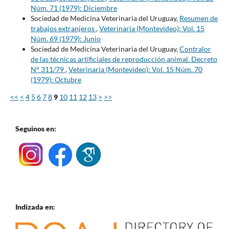
Núm. 71 (1979): Diciembre
Sociedad de Medicina Veterinaria del Uruguay,
Resumen de
trabajos extranjeros
,
Veterinaria (Montevideo): Vol. 15
Núm. 69 (1979): Junio
Sociedad de Medicina Veterinaria del Uruguay,
Contralor
de las técnicas artificiales de reproducción animal. Decreto
N° 311/79
,
Veterinaria (Montevideo): Vol. 15 Núm. 70
(1979): Octubre
<<
<
4
5
6
7
8
9
10
11
12
13
>
>>
Seguinos en:
Indizada en: