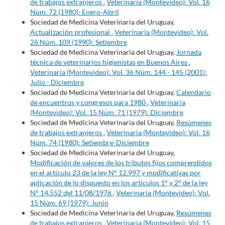
de trabajos extranjeros
,
Veterinaria (Montevideo): Vol. 16
Núm. 72 (1980): Enero-Abril
Sociedad de Medicina Veterinaria del Uruguay,
Actualización profesional
,
Veterinaria (Montevideo): Vol.
26 Núm. 109 (1990): Setiembre
Sociedad de Medicina Veterinaria del Uruguay,
Jornada
técnica de veterinarios higienistas en Buenos Aires
,
Veterinaria (Montevideo): Vol. 36 Núm. 144 - 145 (2001):
Julio - Diciembre
Sociedad de Medicina Veterinaria del Uruguay,
Calendario
de encuentros y congresos para 1980
,
Veterinaria
(Montevideo): Vol. 15 Núm. 71 (1979): Diciembre
Sociedad de Medicina Veterinaria del Uruguay,
Resúmenes
de trabajos extranjeros
,
Veterinaria (Montevideo): Vol. 16
Núm. 74 (1980): Setiembre-Diciembre
Sociedad de Medicina Veterinaria del Uruguay,
Modificación de valores de los tributos fijos comprendidos
en el artículo 23 de la ley N° 12.997 y modificativas por
aplicación de lo dispuesto en los artículos 1° y 2° de la ley
N° 14.552 del 11/08/1976
,
Veterinaria (Montevideo): Vol.
15 Núm. 69 (1979): Junio
Sociedad de Medicina Veterinaria del Uruguay,
Resúmenes
de trabajos extranjeros
,
Veterinaria (Montevideo): Vol. 15