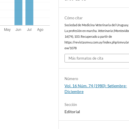
Cómo citar
Sociedad de Medicina Veterinaria del Uruguay. 
La profesión en marcha.
Veterinaria (Montevide
16
(74), 103. Recuperado a partir de
https://revistasmvu.com.uy/index.php/smvu/art
ew/1078
Más formatos de cita
Número
Vol. 16 Núm. 74 (1980): Setiembre-
Diciembre
Sección
Editorial