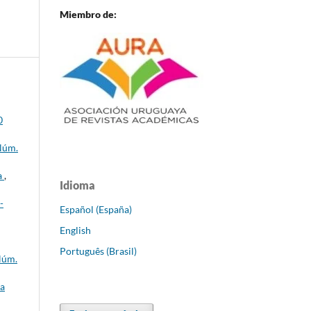
Miembro de:
0
 Núm.
a
,
Idioma
-
Español (España)
English
Português (Brasil)
Núm.
ca