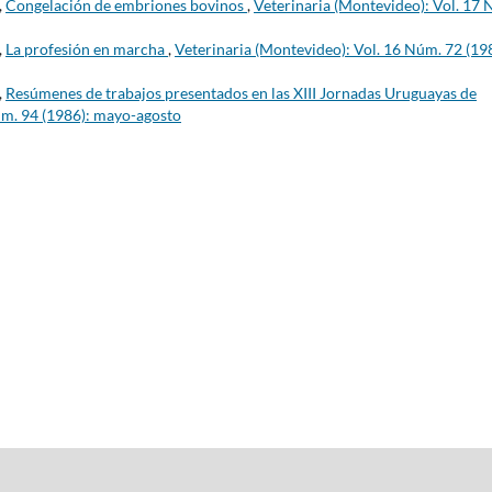
,
Congelación de embriones bovinos
,
Veterinaria (Montevideo): Vol. 17
,
La profesión en marcha
,
Veterinaria (Montevideo): Vol. 16 Núm. 72 (19
,
Resúmenes de trabajos presentados en las XIII Jornadas Uruguayas de
úm. 94 (1986): mayo-agosto