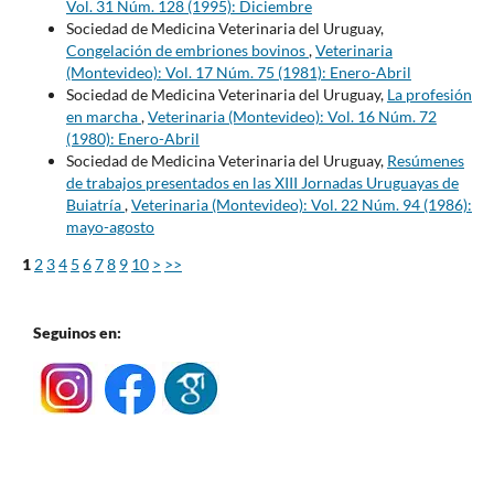
Vol. 31 Núm. 128 (1995): Diciembre
Sociedad de Medicina Veterinaria del Uruguay,
Congelación de embriones bovinos
,
Veterinaria
(Montevideo): Vol. 17 Núm. 75 (1981): Enero-Abril
Sociedad de Medicina Veterinaria del Uruguay,
La profesión
en marcha
,
Veterinaria (Montevideo): Vol. 16 Núm. 72
(1980): Enero-Abril
Sociedad de Medicina Veterinaria del Uruguay,
Resúmenes
de trabajos presentados en las XIII Jornadas Uruguayas de
Buiatría
,
Veterinaria (Montevideo): Vol. 22 Núm. 94 (1986):
mayo-agosto
1
2
3
4
5
6
7
8
9
10
>
>>
Seguinos en: