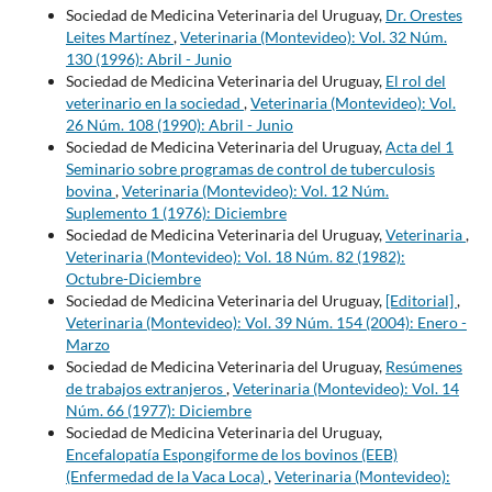
Sociedad de Medicina Veterinaria del Uruguay,
Dr. Orestes
Leites Martínez
,
Veterinaria (Montevideo): Vol. 32 Núm.
130 (1996): Abril - Junio
Sociedad de Medicina Veterinaria del Uruguay,
El rol del
veterinario en la sociedad
,
Veterinaria (Montevideo): Vol.
26 Núm. 108 (1990): Abril - Junio
Sociedad de Medicina Veterinaria del Uruguay,
Acta del 1
Seminario sobre programas de control de tuberculosis
bovina
,
Veterinaria (Montevideo): Vol. 12 Núm.
Suplemento 1 (1976): Diciembre
Sociedad de Medicina Veterinaria del Uruguay,
Veterinaria
,
Veterinaria (Montevideo): Vol. 18 Núm. 82 (1982):
Octubre-Diciembre
Sociedad de Medicina Veterinaria del Uruguay,
[Editorial]
,
Veterinaria (Montevideo): Vol. 39 Núm. 154 (2004): Enero -
Marzo
Sociedad de Medicina Veterinaria del Uruguay,
Resúmenes
de trabajos extranjeros
,
Veterinaria (Montevideo): Vol. 14
Núm. 66 (1977): Diciembre
Sociedad de Medicina Veterinaria del Uruguay,
Encefalopatía Espongiforme de los bovinos (EEB)
(Enfermedad de la Vaca Loca)
,
Veterinaria (Montevideo):