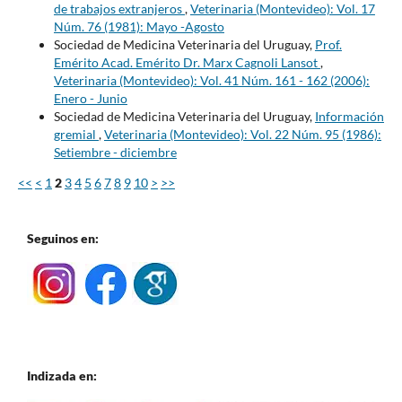
de trabajos extranjeros
,
Veterinaria (Montevideo): Vol. 17
Núm. 76 (1981): Mayo -Agosto
Sociedad de Medicina Veterinaria del Uruguay,
Prof.
Emérito Acad. Emérito Dr. Marx Cagnoli Lansot
,
Veterinaria (Montevideo): Vol. 41 Núm. 161 - 162 (2006):
Enero - Junio
Sociedad de Medicina Veterinaria del Uruguay,
Información
gremial
,
Veterinaria (Montevideo): Vol. 22 Núm. 95 (1986):
Setiembre - diciembre
<<
<
1
2
3
4
5
6
7
8
9
10
>
>>
Seguinos en:
Indizada en: