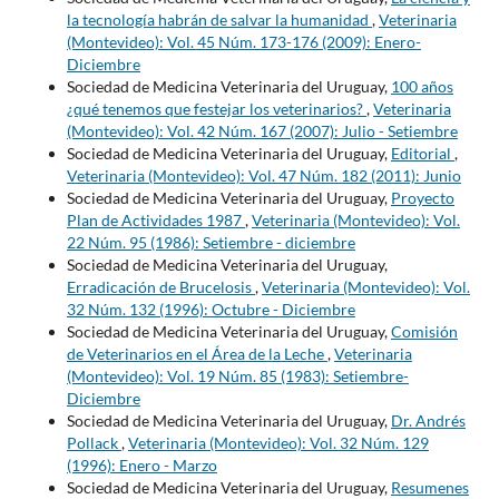
la tecnología habrán de salvar la humanidad
,
Veterinaria
(Montevideo): Vol. 45 Núm. 173-176 (2009): Enero-
Diciembre
Sociedad de Medicina Veterinaria del Uruguay,
100 años
¿qué tenemos que festejar los veterinarios?
,
Veterinaria
(Montevideo): Vol. 42 Núm. 167 (2007): Julio - Setiembre
Sociedad de Medicina Veterinaria del Uruguay,
Editorial
,
Veterinaria (Montevideo): Vol. 47 Núm. 182 (2011): Junio
Sociedad de Medicina Veterinaria del Uruguay,
Proyecto
Plan de Actividades 1987
,
Veterinaria (Montevideo): Vol.
22 Núm. 95 (1986): Setiembre - diciembre
Sociedad de Medicina Veterinaria del Uruguay,
Erradicación de Brucelosis
,
Veterinaria (Montevideo): Vol.
32 Núm. 132 (1996): Octubre - Diciembre
Sociedad de Medicina Veterinaria del Uruguay,
Comisión
de Veterinarios en el Área de la Leche
,
Veterinaria
(Montevideo): Vol. 19 Núm. 85 (1983): Setiembre-
Diciembre
Sociedad de Medicina Veterinaria del Uruguay,
Dr. Andrés
Pollack
,
Veterinaria (Montevideo): Vol. 32 Núm. 129
(1996): Enero - Marzo
Sociedad de Medicina Veterinaria del Uruguay,
Resumenes