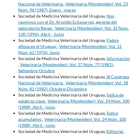
Nacional de Veterinaria
,
Veterinaria (Montevideo): Vol. 23
Núm. 96 (1987): Enero - marzo
Sociedad de Medicina Veterinaria del Uruguay,
Nos
reunimos con el Dr. Arnoldo Echavarren, gerente del
laboratorio Revan
,
Veterinaria (Montevideo): Vol. 32 Núm.
130 (1996): Abril - Junio
Sociedad de Medicina Veterinaria del Uruguay,
Fiebre
aftosa en el Uruguay
,
Veterinaria (Montevideo): Vol. 12
Núm. 62 (1976): Junio
Sociedad de Medicina Veterinaria del Uruguay,
Información
,
Veterinaria (Montevideo): Vol. 17 Núm. 77 (1981):
Setiembre-Octubre
Sociedad de Medicina Veterinaria del Uruguay,
III Congreso
Nacional de Veterinaria
,
Veterinaria (Montevideo): Vol. 18
Núm. 82 (1982): Octubre-Diciembre
Sociedad de Medicina Veterinaria del Uruguay,
Índice de
palabras clave
,
Veterinaria (Montevideo): Vol. 24 Núm. 100
(1988): Abril - junio
Sociedad de Medicina Veterinaria del Uruguay,
Índice
acumulativo
,
Veterinaria (Montevideo): Vol. 24 Núm. 100
(1988): Abril - junio
Sociedad de Medicina Veterinaria del Uruguay,
Editorial
,