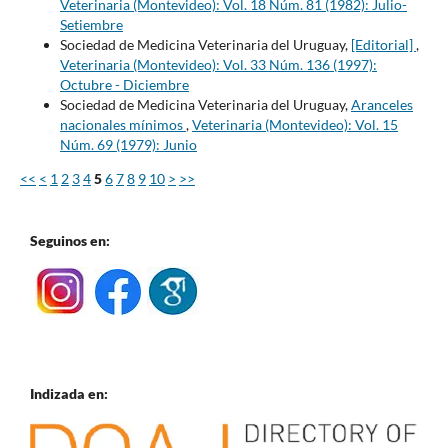
Veterinaria (Montevideo): Vol. 18 Núm. 81 (1982): Julio-
Setiembre
Sociedad de Medicina Veterinaria del Uruguay,
[Editorial]
,
Veterinaria (Montevideo): Vol. 33 Núm. 136 (1997):
Octubre - Diciembre
Sociedad de Medicina Veterinaria del Uruguay,
Aranceles
nacionales mínimos
,
Veterinaria (Montevideo): Vol. 15
Núm. 69 (1979): Junio
<<
<
1
2
3
4
5
6
7
8
9
10
>
>>
Seguinos en:
Indizada en: