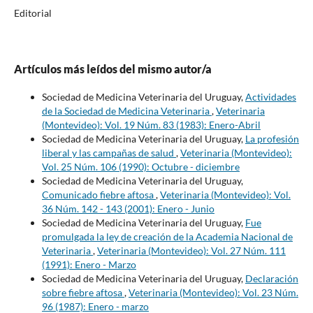
Editorial
Artículos más leídos del mismo autor/a
Sociedad de Medicina Veterinaria del Uruguay,
Actividades
de la Sociedad de Medicina Veterinaria
,
Veterinaria
(Montevideo): Vol. 19 Núm. 83 (1983): Enero-Abril
Sociedad de Medicina Veterinaria del Uruguay,
La profesión
liberal y las campañas de salud
,
Veterinaria (Montevideo):
Vol. 25 Núm. 106 (1990): Octubre - diciembre
Sociedad de Medicina Veterinaria del Uruguay,
Comunicado fiebre aftosa
,
Veterinaria (Montevideo): Vol.
36 Núm. 142 - 143 (2001): Enero - Junio
Sociedad de Medicina Veterinaria del Uruguay,
Fue
promulgada la ley de creación de la Academia Nacional de
Veterinaria
,
Veterinaria (Montevideo): Vol. 27 Núm. 111
(1991): Enero - Marzo
Sociedad de Medicina Veterinaria del Uruguay,
Declaración
sobre fiebre aftosa
,
Veterinaria (Montevideo): Vol. 23 Núm.
96 (1987): Enero - marzo