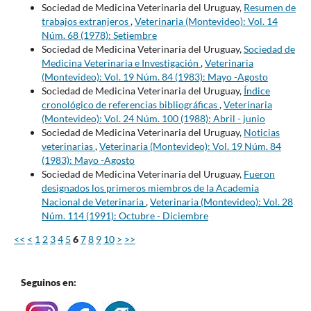
Sociedad de Medicina Veterinaria del Uruguay,
Resumen de
trabajos extranjeros
,
Veterinaria (Montevideo): Vol. 14
Núm. 68 (1978): Setiembre
Sociedad de Medicina Veterinaria del Uruguay,
Sociedad de
Medicina Veterinaria e Investigación
,
Veterinaria
(Montevideo): Vol. 19 Núm. 84 (1983): Mayo -Agosto
Sociedad de Medicina Veterinaria del Uruguay,
Índice
cronológico de referencias bibliográficas
,
Veterinaria
(Montevideo): Vol. 24 Núm. 100 (1988): Abril - junio
Sociedad de Medicina Veterinaria del Uruguay,
Noticias
veterinarias
,
Veterinaria (Montevideo): Vol. 19 Núm. 84
(1983): Mayo -Agosto
Sociedad de Medicina Veterinaria del Uruguay,
Fueron
designados los primeros miembros de la Academia
Nacional de Veterinaria
,
Veterinaria (Montevideo): Vol. 28
Núm. 114 (1991): Octubre - Diciembre
<<
<
1
2
3
4
5
6
7
8
9
10
>
>>
Seguinos en: