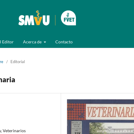
l Editor
Acerca de
Contacto
re
/
Editorial
naria
, Veterinarios