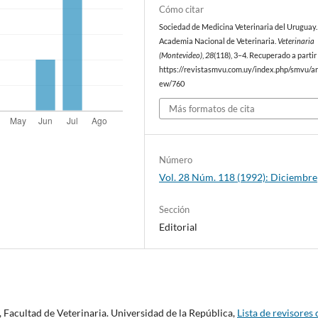
Cómo citar
Sociedad de Medicina Veterinaria del Uruguay. 
Academia Nacional de Veterinaria.
Veterinaria
(Montevideo)
,
28
(118), 3–4. Recuperado a partir
https://revistasmvu.com.uy/index.php/smvu/art
ew/760
Más formatos de cita
Número
Vol. 28 Núm. 118 (1992): Diciembre
Sección
Editorial
 Facultad de Veterinaria. Universidad de la República,
Lista de revisores 