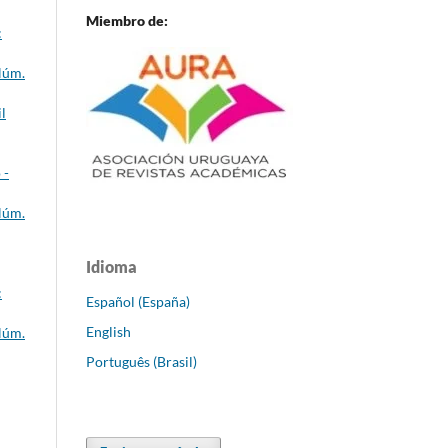
Miembro de:
:
Núm.
l
 -
Núm.
Idioma
:
Español (España)
English
Núm.
Português (Brasil)