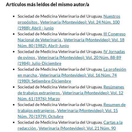
Artículos más leídos del mismo autor/a
Sociedad de Medicina Veterinaria del Uruguay,
Nuestros
propósitos
,
Veterinaria (Montevideo): Vol. 24 Núm. 100
(1988): Abril - junio
Sociedad de Medicina Veterinaria del Uruguay,
III Congreso
Nacional de Veterinaria
,
Veterinaria (Montevideo): Vol. 18
Núm. 80 (1982): Abril-Junio
Sociedad de Medicina Veterinaria del Uruguay,
IV Jornadas
de ovinos
,
Veterinaria (Montevideo): Vol. 20 Núm. 88-89
(1984): Julio-Diciembre
Sociedad de Medicina Veterinaria del Uruguay,
La profesión
en marcha
,
Veterinaria (Montevideo): Vol. 16 Núm. 74
(1980): Setiembre-Diciembre
Sociedad de Medicina Veterinaria del Uruguay,
Resúmenes
de trabajos extranjeros
,
Veterinaria (Montevideo): Vol. 12
Núm. 61 (1976): Marzo
Sociedad de Medicina Veterinaria del Uruguay,
Resumen de
trabajos extranjeros
,
Veterinaria (Montevideo): Vol. 15
Núm. 70 (1979): Octubre
Sociedad de Medicina Veterinaria del Uruguay,
Cartas a la
redacción
,
Veterinaria (Montevideo): Vol. 21 Núm. 90