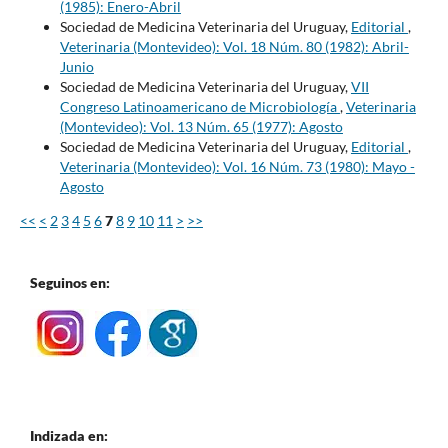
(1985): Enero-Abril
Sociedad de Medicina Veterinaria del Uruguay,
Editorial
,
Veterinaria (Montevideo): Vol. 18 Núm. 80 (1982): Abril-
Junio
Sociedad de Medicina Veterinaria del Uruguay,
VII
Congreso Latinoamericano de Microbiología
,
Veterinaria
(Montevideo): Vol. 13 Núm. 65 (1977): Agosto
Sociedad de Medicina Veterinaria del Uruguay,
Editorial
,
Veterinaria (Montevideo): Vol. 16 Núm. 73 (1980): Mayo -
Agosto
<<
<
2
3
4
5
6
7
8
9
10
11
>
>>
Seguinos en:
Indizada en: