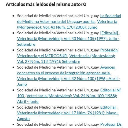
Artículos más leídos del mismo autor/a
Sociedad de Medicina Veterinaria del Uruguay,
La Sociedad
de Medicina Veterinaria del Uruguay aporta
,
Veterinaria
(Montevideo): Vol. 43 Núm. 170 (2008): Junio
Sociedad de Medicina Veterinaria del Uruguay,
[Editorial]
,
Veterinaria (Montevideo): Vol. 33 Núm. 135 (1997): Julio -
Setiembre
Sociedad de Medicina Veterinaria del Uruguay,
Profesión
Veterinaria y el MERCOSUR
,
Veterinaria (Montevideo):
Vol. 27 Núm. 113 (1991): Setiembre
Sociedad de Medicina Veterinaria del Uruguay,
Avances
concretos en el proceso de integración agropecuaria
,
Veterinaria (Montevideo): Vol. 32 Núm. 130 (1996): Abril -
Junio
Sociedad de Medicina Veterinaria del Uruguay,
Editorial Nº
100
,
Veterinaria (Montevideo): Vol. 24 Núm. 100 (1988):
Abril - junio
Sociedad de Medicina Veterinaria del Uruguay,
Editorial
,
Veterinaria (Montevideo): Vol. 17 Núm. 76 (1981): Mayo -
Agosto
Sociedad de Medicina Veterinaria del Uruguay,
Profesor Dr.