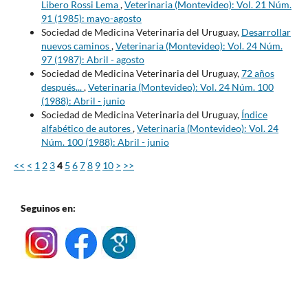
Libero Rossi Lema
,
Veterinaria (Montevideo): Vol. 21 Núm.
91 (1985): mayo-agosto
Sociedad de Medicina Veterinaria del Uruguay,
Desarrollar
nuevos caminos
,
Veterinaria (Montevideo): Vol. 24 Núm.
97 (1987): Abril - agosto
Sociedad de Medicina Veterinaria del Uruguay,
72 años
después...
,
Veterinaria (Montevideo): Vol. 24 Núm. 100
(1988): Abril - junio
Sociedad de Medicina Veterinaria del Uruguay,
Índice
alfabético de autores
,
Veterinaria (Montevideo): Vol. 24
Núm. 100 (1988): Abril - junio
<<
<
1
2
3
4
5
6
7
8
9
10
>
>>
Seguinos en: