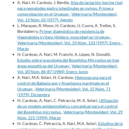
A. Nari, H. Cardozo, J. Berdie,
Alza de lactación (spring rise)
para nematodes gastro intestinales en ovinos. Primera
comprobación en el Uruguay
,
Veterinaria (Montevideo):
Vol. 13 Núm. 65 (1977): Agosto
L. Marques, R. Moon, H. Cardozo, U. Cuore, A. Trelles, S.
Bordaberry,
Primer diagnóstico de resistencia de
Haematobia irritans (diptera: muscidae) en Uruguay
,
Veterinaria (Montevideo): Vol. 33 Núm. 133 (1997): Enero -
Marzo
H. Cardozo, A. Nari, M. Franchi, A. López, N. Donatti,
Estudio sobre la ecología del Boophilus Microplus en tres
áreas enzoóticas del Uruguay
,
Veterinaria (Montevideo):
Vol. 20 Núm. 86-87 (1984): Enero-Junio
A. Nari, M.A. Solari, H. Cardozo,
Hemovacuna para el
control de Babesia spp y Anaplasma marginale en el
Uruguay
,
Veterinaria (Montevideo): Vol. 15 Núm. 71
(1979): Diciembre
H. Cardozo, A. Nari, C. Petraccia, M. A. Solari,
Utilización
de un modelo epidemiológico conceptual para el control
del Boophilus microplus
,
Veterinaria (Montevideo): Vol. 29
Núm. 121 (1994): Marzo
H. Cardozo, C. Petraccia, A. Nari, M.A. Solari,
Estudios de la