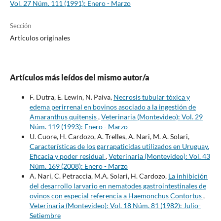
Vol. 27 Núm. 111 (1991): Enero - Marzo
Sección
Artículos originales
Artículos más leídos del mismo autor/a
F. Dutra, E. Lewin, N. Paiva,
Necrosis tubular tóxica y
edema perirrenal en bovinos asociado a la ingestión de
Amaranthus quitensis
,
Veterinaria (Montevideo): Vol. 29
Núm. 119 (1993): Enero - Marzo
U. Cuore, H. Cardozo, A. Trelles, A. Nari, M. A. Solari,
Características de los garrapaticidas utilizados en Uruguay.
Eficacia y poder residual
,
Veterinaria (Montevideo): Vol. 43
Núm. 169 (2008): Enero - Marzo
A. Nari, C. Petraccia, M.A. Solari, H. Cardozo,
La inhibición
del desarrollo larvario en nematodes gastrointestinales de
ovinos con especial referencia a Haemonchus Contortus
,
Veterinaria (Montevideo): Vol. 18 Núm. 81 (1982): Julio-
Setiembre