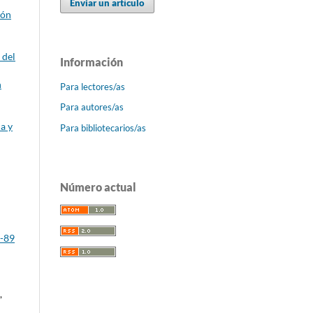
Enviar un artículo
ión
 del
Información
n
Para lectores/as
Para autores/as
ia y
Para bibliotecarios/as
Número actual
8-89
,