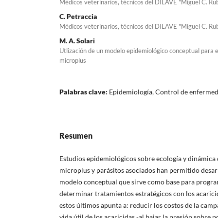
Médicos veterinarios, técnicos del DILAVE "Miguel C. Ru
C. Petraccia
Médicos veterinarios, técnicos del DILAVE "Miguel C. Ru
M. A. Solari
Utlización de un modelo epidemiológico conceptual para el
microplus
Palabras clave:
Epidemiología, Control de enfermed
Resumen
Estudios epidemiológicos sobre ecología y dinámica 
microplus y parásitos asociados han permitido desar
modelo conceptual que sirve como base para progra
determinar tratamientos estratégicos con los acaric
estos últimos apunta a: reducir los costos de la camp
vida útil de los acaricidas -al bajar la presión sobre