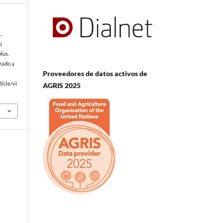
 .
o
lus.
rado a
Proveedores de datos activos de
icle/vi
AGRIS 2025