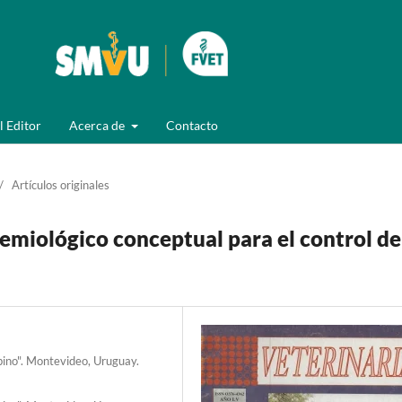
l Editor
Acerca de
Contacto
/
Artículos originales
emiológico conceptual para el control de
bino". Montevideo, Uruguay.