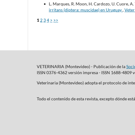
L. Marques, R. Moon, H. Cardozo, U. Cuore, A. 
irritans (diptera: muscidae) en Uruguay
,
Veter
1
2
3
4
>
>>
VETERINARIA (Montevideo) - Publicación de la
Soci
ISSN 0376-4362 versión impresa - ISSN 1688-4809 ve
Veterinaria (Montevideo) adopta el protocolo de i
Todo el contenido de esta revista, excepto dónde está