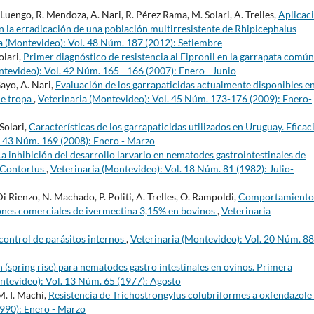
 Luengo, R. Mendoza, A. Nari, R. Pérez Rama, M. Solari, A. Trelles,
Aplicac
en la erradicación de una población multirresistente de Rhipicephalus
a (Montevideo): Vol. 48 Núm. 187 (2012): Setiembre
olari,
Primer diagnóstico de resistencia al Fipronil en la garrapata común
tevideo): Vol. 42 Núm. 165 - 166 (2007): Enero - Junio
Gayo, A. Nari,
Evaluación de los garrapaticidas actualmente disponibles e
de tropa
,
Veterinaria (Montevideo): Vol. 45 Núm. 173-176 (2009): Enero-
 Solari,
Características de los garrapaticidas utilizados en Uruguay. Eficac
. 43 Núm. 169 (2008): Enero - Marzo
La inhibición del desarrollo larvario en nematodes gastrointestinales de
 Contortus
,
Veterinaria (Montevideo): Vol. 18 Núm. 81 (1982): Julio-
 Di Rienzo, N. Machado, P. Politi, A. Trelles, O. Rampoldi,
Comportamiento
ones comerciales de ivermectina 3,15% en bovinos
,
Veterinaria
control de parásitos internos
,
Veterinaria (Montevideo): Vol. 20 Núm. 8
n (spring rise) para nematodes gastro intestinales en ovinos. Primera
ntevideo): Vol. 13 Núm. 65 (1977): Agosto
 M. I. Machi,
Resistencia de Trichostrongylus colubriformes a oxfendazole
1990): Enero - Marzo