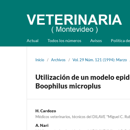
Actual
Todos los números
Avisos
Política de
Inicio
/
Archivos
/
Vol. 29 Núm. 121 (1994): Marzo
Utilización de un modelo epid
Boophilus microplus
H. Cardozo
Médicos veterinarios, técnicos del DILAVE "Miguel C. Ru
A. Nari