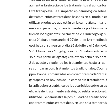
aumentar la eficacia de los tratamientos al aplicarlo
Este trabajo evalúa el impacto epidemiológico sobre
de tratamientos estratégicos basados en el modelo c
utilizan productos que están en la campaña sanitaria 
mercado pero que, potencialmente, se podrían usar e
fueron los siguientes: Ivermectina 200 microgr/kg, s
cada 21 días, empezando el 27 de julio; Ivermectina b
esofágica al rumen en el día 26 de julio y el 6 de no
S.R.; Flumetrin a 1 mg/kg pour-on, 1 tratamiento en 
45 días a partir de agosto; Cyalothrin baño a 45 ppm
2 de agosto y siguiendo los tratamientos hasta erradi
se comparan con: tratamientos tradicionales, Coum
ppm, baños -comenzados en diciembre y cada 21 días 
garrapatas en bovinos de un campo sin tratamiento. S
la aplicación estratégica de los acaricidas sobre su ap
eficacia del tratamiento estratégico estña relacionad
utilizado. Se demuestra la posibilidad de erradicación
con tratamientos estratégicos, en una sola temporada 