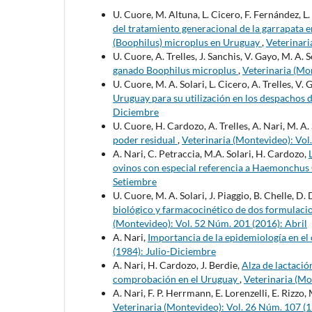
U. Cuore, M. Altuna, L. Cicero, F. Fernández, L.
del tratamiento generacional de la garrapata 
(Boophilus) microplus en Uruguay
,
Veterinari
U. Cuore, A. Trelles, J. Sanchis, V. Gayo, M. A. S
ganado Boophilus microplus
,
Veterinaria (Mon
U. Cuore, M. A. Solari, L. Cicero, A. Trelles, V. 
Uruguay para su utilización en los despachos 
Diciembre
U. Cuore, H. Cardozo, A. Trelles, A. Nari, M. A.
poder residual
,
Veterinaria (Montevideo): Vol
A. Nari, C. Petraccia, M.A. Solari, H. Cardozo,
ovinos con especial referencia a Haemonchus
Setiembre
U. Cuore, M. A. Solari, J. Piaggio, B. Chelle, D.
biológico y farmacocinético de dos formulaci
(Montevideo): Vol. 52 Núm. 201 (2016): Abril
A. Nari,
Importancia de la epidemiología en el 
(1984): Julio-Diciembre
A. Nari, H. Cardozo, J. Berdie,
Alza de lactació
comprobación en el Uruguay
,
Veterinaria (Mo
A. Nari, F. P. Herrmann, E. Lorenzelli, E. Rizzo,
Veterinaria (Montevideo): Vol. 26 Núm. 107 (