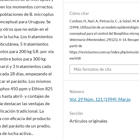
s en los momentos correctos.
Cómo citar
 poblaciones de B. microplus
onceptual para Uruguay. Se
Cardozo, H., Nari, A., Petraccia, C., & Solari, M. A.
(1994). Utilización de un modelo epidemiológic
y otros que no están en el
conceptual para el control del Boophilus microp
n la lucha. Los tratamientos
Veterinaria (Montevideo)
,
29
(121), 4–14. Recupe
ubcutánea, 5 tratamientos
partir de
olos para 200 kg S.R. por vía
https://revistasmvu.com.uy/index.php/smvu/art
viembre bolos para 300 kg
ew/658
marzi y 3 tratamientos cada
Más formatos de cita
 cada 28 días, empezando el
car el parásito. Los mismos
aphos 450 ppm y Ethion 825
Número
hasta abril- y contajes de
Vol. 29 Núm. 121 (1994): Marzo
e destacan las ventajas de
licación tradicional. La
Sección
a con eficacia del producto
Artículos originales
 del parásito de un predio,
de lucha activa...