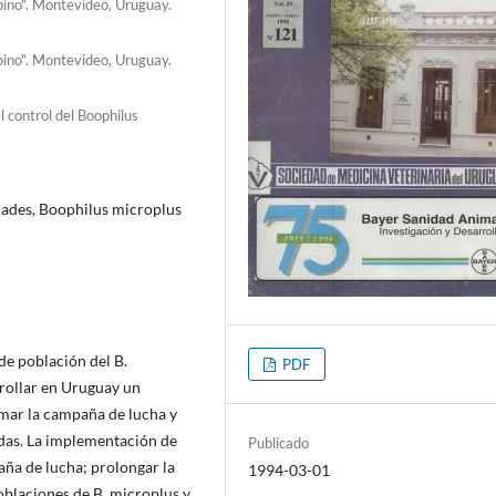
bino". Montevideo, Uruguay.
bino". Montevideo, Uruguay.
 control del Boophilus
ades, Boophilus microplus
de población del B.
PDF
rollar en Uruguay un
mar la campaña de lucha y
idas. La implementación de
Publicado
aña de lucha; prolongar la
1994-03-01
 poblaciones de B. microplus y